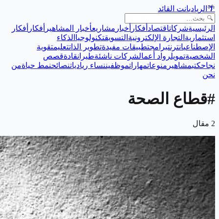
🌴
الريادي
انت القائد
الرئيسية
شركات
اقتصاد
أفكار
أخبار
مشاريع
أخبار المشاهير
أفكار
أفكار
استثمارية
التجارة الإلكترونية
التسويق
تكنولوجيا
الذكاء
الإصطناعي
انترنت
برامج
تطبيقات مفيدة
تطوير الذات
تعليم
تقوية
الشخصية
تمويل
رواد أعمال
شركات ناشئة
طيران
قادة
قصص
نجاح
كتب
مشاهير
منوعات
مهارات
موظفين
نساء رياديات
نصائح
نمط حياة
من
نحن
#
قطاع الصحة
2
مقال