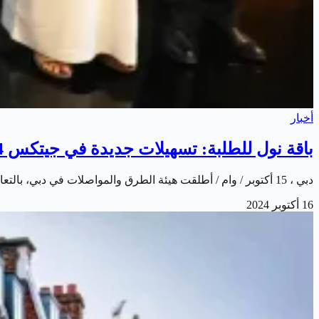
أخبار
باقة نول للطلبة: تسهيلات جديدة في جيتكس 2024
دبي ، 15 أكتوبر / وام / أطلقت هيئة الطرق والمواصلات في دبي، بالتعاون مع الرابطة الدولية للبطاقات الطلابية، "باقة نول للطلبة" التي توفر مزايا متعددة ومفيدة…
16 أكتوبر 2024