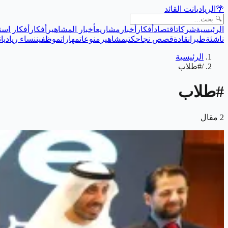
🌴
الريادي
انت القائد
الرئيسية
شركات
اقتصاد
أفكار
أخبار
مشاريع
أخبار المشاهير
أفكار
أفكار است
ناشئة
طيران
قادة
قصص نجاح
كتب
مشاهير
منوعات
مهارات
موظفين
نساء رياديات
الرئيسية
/
#طلاب
#
طلاب
2
مقال