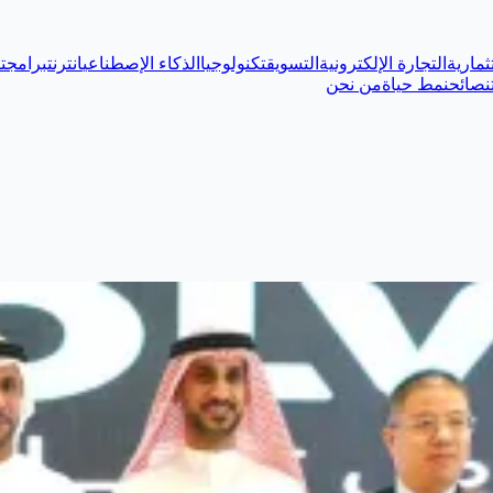
ثمارية
التجارة الإلكترونية
التسويق
تكنولوجيا
الذكاء الإصطناعي
انترنت
برامج
ت
نصائح
نمط حياة
من نحن