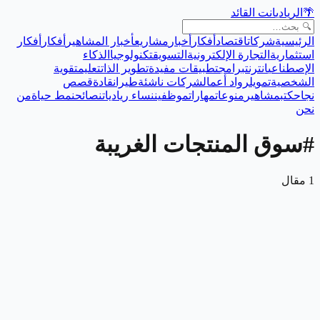
🌴
الريادي
انت القائد
الرئيسية
شركات
اقتصاد
أفكار
أخبار
مشاريع
أخبار المشاهير
أفكار
أفكار
استثمارية
التجارة الإلكترونية
التسويق
تكنولوجيا
الذكاء
الإصطناعي
انترنت
برامج
تطبيقات مفيدة
تطوير الذات
تعليم
تقوية
الشخصية
تمويل
رواد أعمال
شركات ناشئة
طيران
قادة
قصص
نجاح
كتب
مشاهير
منوعات
مهارات
موظفين
نساء رياديات
نصائح
نمط حياة
من
نحن
#
سوق المنتجات الغريبة
1
مقال