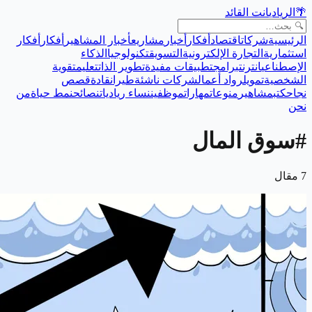
🌴
الريادي
انت القائد
الرئيسية
شركات
اقتصاد
أفكار
أخبار
مشاريع
أخبار المشاهير
أفكار
أفكار
استثمارية
التجارة الإلكترونية
التسويق
تكنولوجيا
الذكاء
الإصطناعي
انترنت
برامج
تطبيقات مفيدة
تطوير الذات
تعليم
تقوية
الشخصية
تمويل
رواد أعمال
شركات ناشئة
طيران
قادة
قصص
نجاح
كتب
مشاهير
منوعات
مهارات
موظفين
نساء رياديات
نصائح
نمط حياة
من
نحن
#
سوق المال
7
مقال