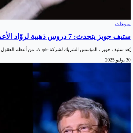
منوعات
ستيف جوبز يتحدث: 7 دروس ذهبية لروّاد الأعمال
يُعد ستيف جوبز ، المؤسس الشريك لشركة Apple، من أعظم العقول الريادية في التاريخ الحديث، لم يكن مجرد رجل أعمال ناجح، بل كان صاحب رؤية غيّرت شكل التكنولوجيا،…
30 يوليو 2025