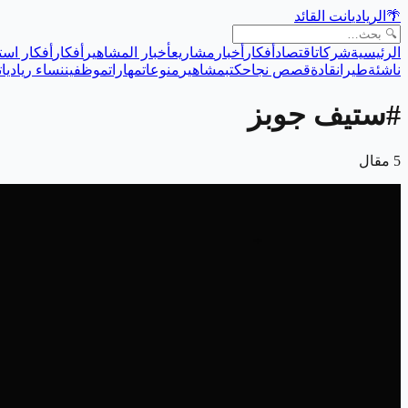
🌴
الريادي
انت القائد
الرئيسية
شركات
اقتصاد
أفكار
أخبار
مشاريع
أخبار المشاهير
أفكار
أفكار است
ناشئة
طيران
قادة
قصص نجاح
كتب
مشاهير
منوعات
مهارات
موظفين
نساء رياديات
#
ستيف جوبز
5
مقال