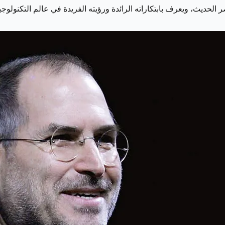
لحديث، ويعرف بابتكاراته الرائدة ورؤيته الفريدة في عالم التكنولوجي