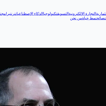
ثمارية
التجارة الإلكترونية
التسويق
تكنولوجيا
الذكاء الإصطناعي
انترنت
برامج
ت
نصائح
نمط حياة
من نحن