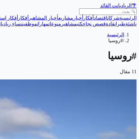
🌴
الريادي
انت القائد
الرئيسية
شركات
اقتصاد
أفكار
أخبار
مشاريع
أخبار المشاهير
أفكار
أفكار است
ناشئة
طيران
قادة
قصص نجاح
كتب
مشاهير
منوعات
مهارات
موظفين
نساء رياديات
الرئيسية
/
#روسيا
#
روسيا
11
مقال