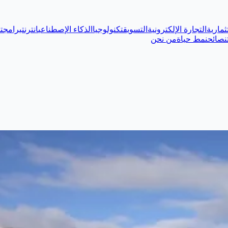
ثمارية
التجارة الإلكترونية
التسويق
تكنولوجيا
الذكاء الإصطناعي
انترنت
برامج
ت
نصائح
نمط حياة
من نحن