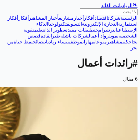
🌴
الريادي
انت القائد
الرئيسية
شركات
اقتصاد
أفكار
أخبار
مشاريع
أخبار المشاهير
أفكار
أفكار
استثمارية
التجارة الإلكترونية
التسويق
تكنولوجيا
الذكاء
الإصطناعي
انترنت
برامج
تطبيقات مفيدة
تطوير الذات
تعليم
تقوية
الشخصية
تمويل
رواد أعمال
شركات ناشئة
طيران
قادة
قصص
نجاح
كتب
مشاهير
منوعات
مهارات
موظفين
نساء رياديات
نصائح
نمط حياة
من
نحن
#
رائدات أعمال
6
مقال