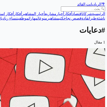
🌴
الريادي
انت القائد
الرئيسية
شركات
اقتصاد
أفكار
أخبار
مشاريع
أخبار المشاهير
أفكار
أفكار است
ناشئة
طيران
قادة
قصص نجاح
كتب
مشاهير
منوعات
مهارات
موظفين
نساء رياديات
#
دعايات
1
مقال