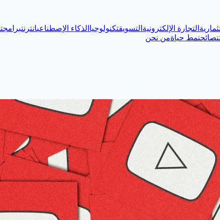
ثمارية
التجارة الإلكترونية
التسويق
تكنولوجيا
الذكاء الإصطناعي
انترنت
برامج
ت
نصائح
نمط حياة
من نحن