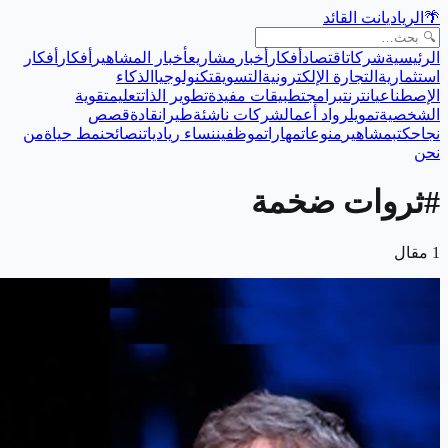
🌴
الريادي
انت القائد
الرئيسية
شركات
اقتصاد
أفكار
أخبار
مشاريع
أخبار المشاهير
أفكار
أفكار
استثمارية
التجارة الإلكترونية
التسويق
تكنولوجيا
الذكاء
الإصطناعي
انترنت
برامج
تطبيقات مفيدة
تطوير الذات
تعليم
تقوية
الشخصية
تمويل
رواد أعمال
شركات ناشئة
طيران
قادة
قصص
نجاح
كتب
مشاهير
منوعات
مهارات
موظفين
نساء رياديات
نصائح
نمط حياة
من
نحن
#
ثروات ضخمة
1
مقال