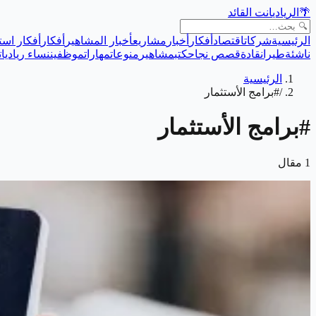
🌴
الريادي
انت القائد
الرئيسية
شركات
اقتصاد
أفكار
أخبار
مشاريع
أخبار المشاهير
أفكار
أفكار است
ناشئة
طيران
قادة
قصص نجاح
كتب
مشاهير
منوعات
مهارات
موظفين
نساء رياديات
الرئيسية
/
#برامج الأستثمار
#
برامج الأستثمار
1
مقال