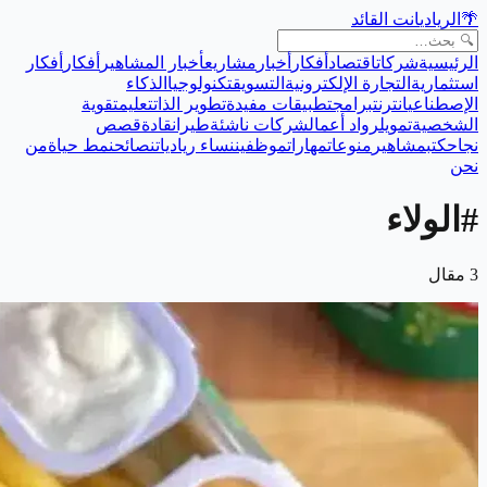
🌴
الريادي
انت القائد
الرئيسية
شركات
اقتصاد
أفكار
أخبار
مشاريع
أخبار المشاهير
أفكار
أفكار
استثمارية
التجارة الإلكترونية
التسويق
تكنولوجيا
الذكاء
الإصطناعي
انترنت
برامج
تطبيقات مفيدة
تطوير الذات
تعليم
تقوية
الشخصية
تمويل
رواد أعمال
شركات ناشئة
طيران
قادة
قصص
نجاح
كتب
مشاهير
منوعات
مهارات
موظفين
نساء رياديات
نصائح
نمط حياة
من
نحن
#
الولاء
3
مقال