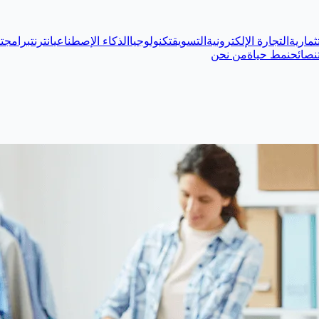
ثمارية
التجارة الإلكترونية
التسويق
تكنولوجيا
الذكاء الإصطناعي
انترنت
برامج
ت
نصائح
نمط حياة
من نحن