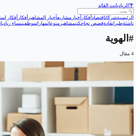
🌴
الريادي
انت القائد
الرئيسية
شركات
اقتصاد
أفكار
أخبار
مشاريع
أخبار المشاهير
أفكار
أفكار است
ناشئة
طيران
قادة
قصص نجاح
كتب
مشاهير
منوعات
مهارات
موظفين
نساء رياديات
#
الهوية
4
مقال