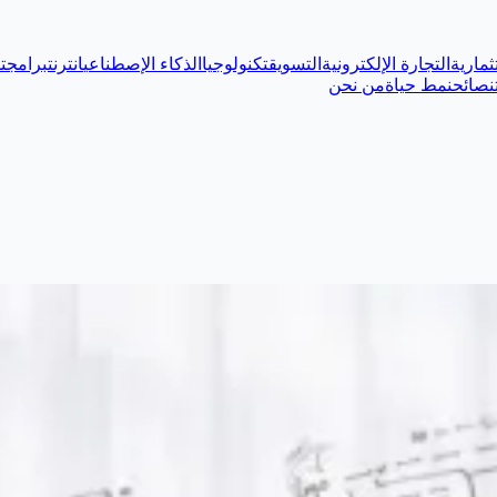
ثمارية
التجارة الإلكترونية
التسويق
تكنولوجيا
الذكاء الإصطناعي
انترنت
برامج
ت
نصائح
نمط حياة
من نحن