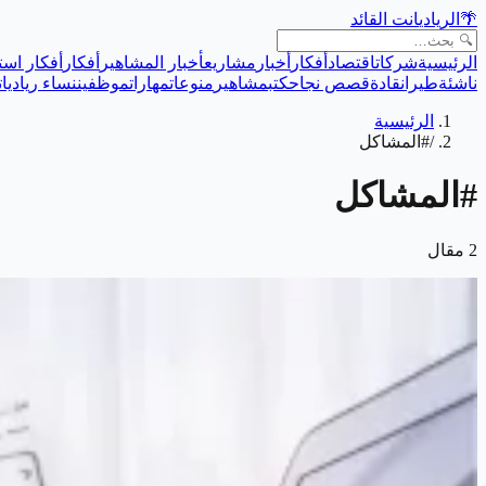
🌴
الريادي
انت القائد
الرئيسية
شركات
اقتصاد
أفكار
أخبار
مشاريع
أخبار المشاهير
أفكار
أفكار است
ناشئة
طيران
قادة
قصص نجاح
كتب
مشاهير
منوعات
مهارات
موظفين
نساء رياديات
الرئيسية
/
#المشاكل
#
المشاكل
2
مقال