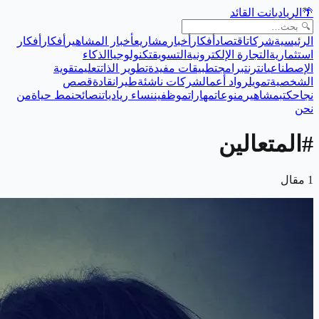
🌴
الريادي
انت القائد
الرئيسية
شركات
اقتصاد
أفكار
أخبار
مشاريع
أخبار المشاهير
أفكار
أفكار
استثمارية
التجارة الإلكترونية
التسويق
تكنولوجيا
الذكاء
الإصطناعي
انترنت
برامج
تطبيقات مفيدة
تطوير الذات
تعليم
تقوية
الشخصية
تمويل
رواد أعمال
شركات ناشئة
طيران
قادة
قصص
نجاح
كتب
مشاهير
منوعات
مهارات
موظفين
نساء رياديات
نصائح
نمط حياة
من
نحن
#
المتعالين
1
مقال