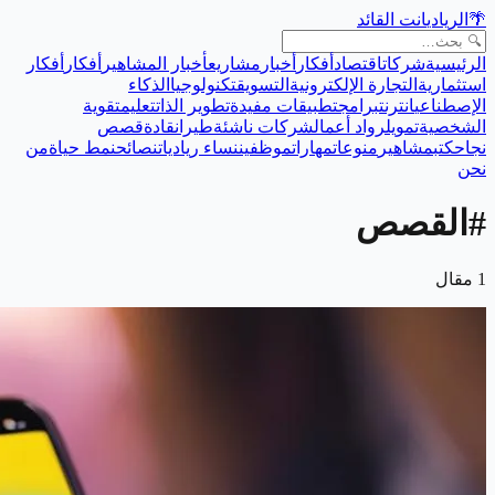
🌴
الريادي
انت القائد
الرئيسية
شركات
اقتصاد
أفكار
أخبار
مشاريع
أخبار المشاهير
أفكار
أفكار
استثمارية
التجارة الإلكترونية
التسويق
تكنولوجيا
الذكاء
الإصطناعي
انترنت
برامج
تطبيقات مفيدة
تطوير الذات
تعليم
تقوية
الشخصية
تمويل
رواد أعمال
شركات ناشئة
طيران
قادة
قصص
نجاح
كتب
مشاهير
منوعات
مهارات
موظفين
نساء رياديات
نصائح
نمط حياة
من
نحن
#
القصص
1
مقال