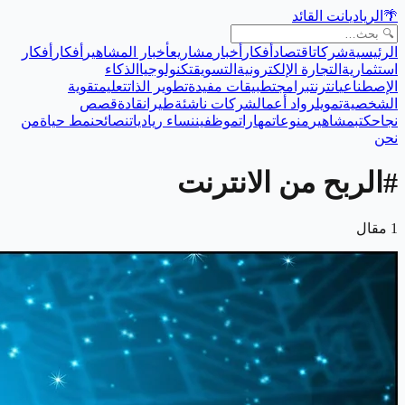
🌴
الريادي
انت القائد
الرئيسية
شركات
اقتصاد
أفكار
أخبار
مشاريع
أخبار المشاهير
أفكار
أفكار
استثمارية
التجارة الإلكترونية
التسويق
تكنولوجيا
الذكاء
الإصطناعي
انترنت
برامج
تطبيقات مفيدة
تطوير الذات
تعليم
تقوية
الشخصية
تمويل
رواد أعمال
شركات ناشئة
طيران
قادة
قصص
نجاح
كتب
مشاهير
منوعات
مهارات
موظفين
نساء رياديات
نصائح
نمط حياة
من
نحن
#
الربح من الانترنت
1
مقال