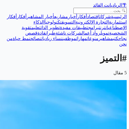
🌴
الريادي
انت القائد
الرئيسية
شركات
اقتصاد
أفكار
أخبار
مشاريع
أخبار المشاهير
أفكار
أفكار
استثمارية
التجارة الإلكترونية
التسويق
تكنولوجيا
الذكاء
الإصطناعي
انترنت
برامج
تطبيقات مفيدة
تطوير الذات
تعليم
تقوية
الشخصية
تمويل
رواد أعمال
شركات ناشئة
طيران
قادة
قصص
نجاح
كتب
مشاهير
منوعات
مهارات
موظفين
نساء رياديات
نصائح
نمط حياة
من
نحن
#
التميز
5
مقال