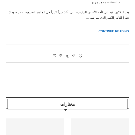
written by
محمد جراح
يعد التفكير الإبداعي كأحد الأسس الرئيسية التي تأخذ حيزاً كبيراً في المناهج التعليمية الحديثة، وذلك
نظراً للتأثير الكبير الذي يمارسه …
CONTINUE READING
مختارات