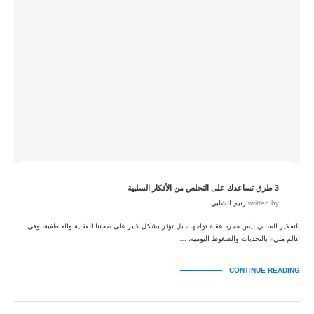
3 طرق تساعدك على التخلص من الأفكار السلبية
written by
رنيم الشلبي
التفكير السلبي ليس مجرد عقبة تواجهنا، بل تؤثر بشكل كبير على صحتنا العقلية والعاطفية، وفي
عالم مليء بالتحديات والضغوط اليومية، …
CONTINUE READING