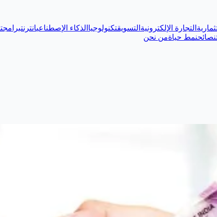
ثمارية
التجارة الإلكترونية
التسويق
تكنولوجيا
الذكاء الإصطناعي
انترنت
برامج
ت
نصائح
نمط حياة
من نحن