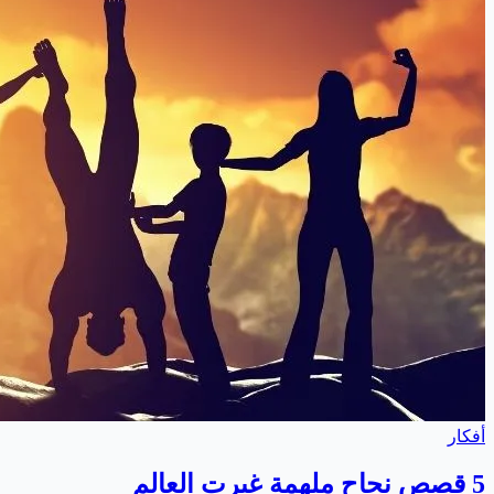
أفكار
5 قصص نجاح ملهمة غيرت العالم