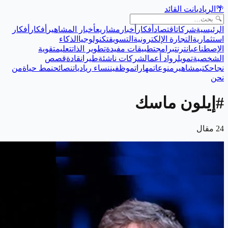
🌴
الريادي
انت القائد
الرئيسية
شركات
اقتصاد
أفكار
أخبار
مشاريع
أخبار المشاهير
أفكار
أفكار
استثمارية
التجارة الإلكترونية
التسويق
تكنولوجيا
الذكاء
الإصطناعي
انترنت
برامج
تطبيقات مفيدة
تطوير الذات
تعليم
تقوية
الشخصية
تمويل
رواد أعمال
شركات ناشئة
طيران
قادة
قصص
نجاح
كتب
مشاهير
منوعات
مهارات
موظفين
نساء رياديات
نصائح
نمط حياة
من
نحن
#
إيلون ماسك
24
مقال