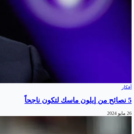
أفكار
5 نصائح من إيلون ماسك لتكون ناجحاً
26 مايو 2024