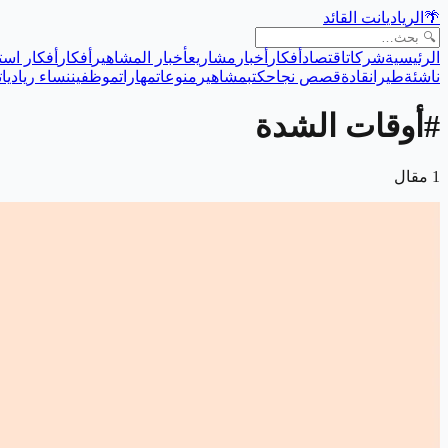
🌴
الريادي
انت القائد
الرئيسية
شركات
اقتصاد
أفكار
أخبار
مشاريع
أخبار المشاهير
أفكار
أفكار است
ناشئة
طيران
قادة
قصص نجاح
كتب
مشاهير
منوعات
مهارات
موظفين
نساء رياديات
#
أوقات الشدة
1
مقال