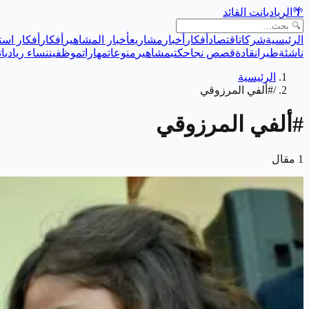
🌴
الريادي
انت القائد
الرئيسية
شركات
اقتصاد
أفكار
أخبار
مشاريع
أخبار المشاهير
أفكار
أفكار است
ناشئة
طيران
قادة
قصص نجاح
كتب
مشاهير
منوعات
مهارات
موظفين
نساء رياديات
الرئيسية
/
#ألفي المرزوقي
#
ألفي المرزوقي
1
مقال