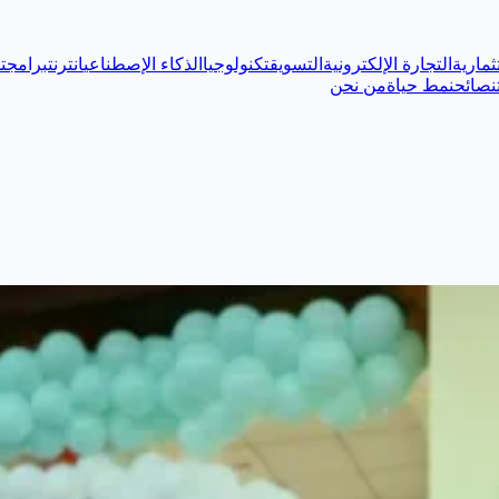
ثمارية
التجارة الإلكترونية
التسويق
تكنولوجيا
الذكاء الإصطناعي
انترنت
برامج
ت
نصائح
نمط حياة
من نحن