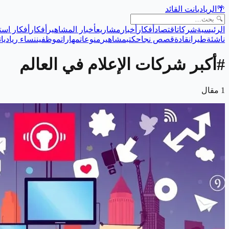
🌴
الريادي
انت القائد
الرئيسية
شركات
اقتصاد
أفكار
أخبار
مشاريع
أخبار المشاهير
أفكار
أفكار است
ناشئة
طيران
قادة
قصص نجاح
كتب
مشاهير
منوعات
مهارات
موظفين
نساء رياديات
#
أكبر شركات الإعلام في العالم
1
مقال