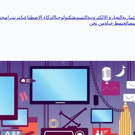
ثمارية
التجارة الإلكترونية
التسويق
تكنولوجيا
الذكاء الإصطناعي
انترنت
برامج
ت
نصائح
نمط حياة
من نحن