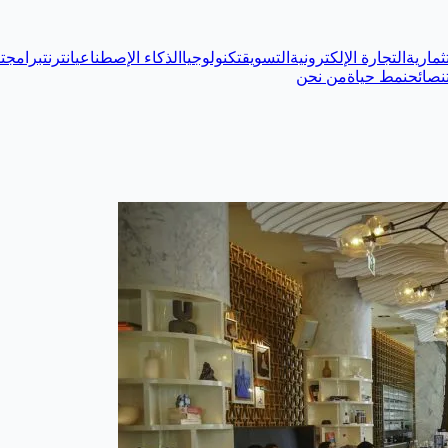
ثمارية
التجارة الإلكترونية
التسويق
تكنولوجيا
الذكاء الإصطناعي
انترنت
برامج
ت
نصائح
نمط حياة
من نحن