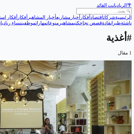
🌴
الريادي
انت القائد
الرئيسية
شركات
اقتصاد
أفكار
أخبار
مشاريع
أخبار المشاهير
أفكار
أفكار است
ناشئة
طيران
قادة
قصص نجاح
كتب
مشاهير
منوعات
مهارات
موظفين
نساء رياديات
#
أغذية
1
مقال