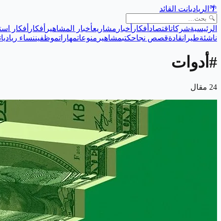
🌴
الريادي
انت القائد
الرئيسية
شركات
اقتصاد
أفكار
أخبار
مشاريع
أخبار المشاهير
أفكار
أفكار است
ناشئة
طيران
قادة
قصص نجاح
كتب
مشاهير
منوعات
مهارات
موظفين
نساء رياديات
#
أدوات
24
مقال