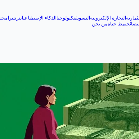
ثمارية
التجارة الإلكترونية
التسويق
تكنولوجيا
الذكاء الإصطناعي
انترنت
برامج
ت
نصائح
نمط حياة
من نحن