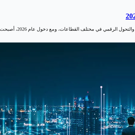
ف القطاعات، ومع دخول عام 2026، أصبحت الشركات تبحث عن موظفين يمتلكون…