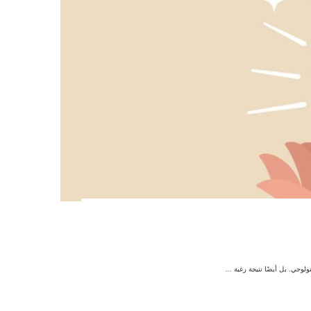
ولوجي. بل أيضًا نتيجة رغبة …