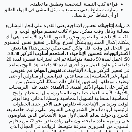
قراءة كتب التنمية الشخصية وتطبيق ما تعلمته.
ممارسة نشاط بدني تستمتع به، مثل المشي في الهواء الطلق
أو أي نشاط آخر يناسبك.
3- زيادة إنتاجيتك:
تحسين الإنتاجية يعني القدرة على إنجاز المشاريع
بفعالية وبأقل وقت ممكن، سواء كانت تصميم مواقع الويب أو
الكتابة الإبداعية أو التصوير وتحرير الصور. الفكرة الأساسية هي أنك
يمكنك إكمال المشاريع بشكل أسرع، وبالتالي تحقيق نفس المستوى
من الدخل في وقت أقل. ولكن كيف يمكن تحقيق هذا؟
هنا بعض
الاستراتيجيات لتحسين الإنتاجية:
1. استخدم أسلوب التركيز 50-20-
50:
اعمل لمدة 50 دقيقة متواصلة ثم اخذ استراحة قصيرة لمدة 20
دقيقة، ثم عاود العمل مرة أخرى لمدة 50 دقيقة. هذا النهج يساعد
في تحفيز التركيز وزيادة الإنتاجية.
2. تفويض المهام:
قم بتفويض
المهام غير الأساسية إلى مساعدين افتراضيين أو مقاولين أو حتى
توظيف موظفين إضافيين إذا كان ذلك ممكنًا، لكي تتمكن من
التركيز على المهام الأكثر أهمية.
3. الأتمتة:
اعتمد على البرمجيات
والأدوات لأتمتة العمليات اليدوية المتكررة، مثل استخدام برامج
المحاسبة السحابية لتسهيل المحاسبة ومسك الدفاتر، وهذا يوفر
الوقت ويزيد من الإنتاجية.
4- تفاوض على الأجر
إحدى الخطوات
الرئيسية لزيادة الدخل الشهري هي التفاوض على راتبك، خاصة بعد
التخرج ودخولك لعالم العمل لأول مرة. الأشخاص الذين يتفاوضون
على رواتبهم عادة ما يحصلون على زيادة تقدر بنحو ٪7 من دخلهم
السنوي. من الضروري معرفة متوسط الرواتب في المجال الذي
تعمل فيه قبل التقدم للوظيفة، ويمكنك الاستعانة بالعديد من