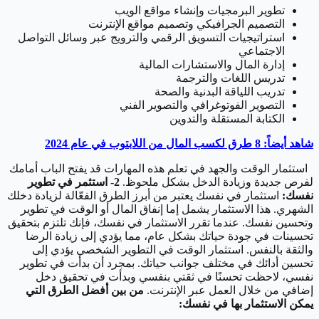
تطوير البرمجيات وإنشاء مواقع الويب
التصميم الجرافيكي وتصميم مواقع الإنترنت
استراتيجيات التسويق الرقمي والترويج عبر وسائل التواصل
الاجتماعي
إدارة المال والاستشارات المالية
تدريس اللغات والترجمة
تدريب اللياقة البدنية والصحة
التصوير الفوتوغرافي والتصوير الفني
الكتابة المستقلة والتدوين
شاهد أيضاً: 8 طرق لكسب المال من اللابتوب في عام 2024
استثمار الوقت والجهد في تعلم هذه المهارات قد يفتح الباب أمامك
لفرص جديدة وزيادة الدخل بشكل ملحوظ.
2- استثمر في تطوير
نفسك:
استثمار في نفسك يعتبر من أبرز الطرق الفعّالة لزيادة دخلك
الشهري. هذا الاستثمار يشمل إما إنفاق المال أو الوقت في تطوير
وتحسين نفسك. عندما تقرر الاستثمار في نفسك، فإنك تلتزم بتحقيق
تحسينات في جودة حياتك بشكل عام، مما يؤدي إلى زيادة الرضا
والثقة بالنفس. استثمار الوقت في التطوير الشخصي يؤدي إلى
تحسين أدائك في مختلف جوانب حياتك. بمجرد أن بدأت في تطوير
نفسي، لاحظت تحسنًا في ثقتي بنفسي وبدأت في تحقيق دخل
إضافي من خلال العمل عبر الإنترنت.
من بين أفضل الطرق التي
يمكن الاستثمار بها في نفسك: