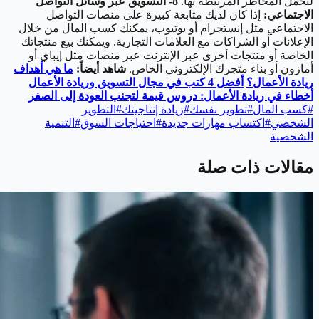
لتحمل المخاطر المرتبطة بها.
8- التسويق عبر وسائل التواصل
الاجتماعي:
إذا كان لديك متابعة كبيرة على منصات التواصل
الاجتماعي مثل إنستجرام أو يوتيوب، يمكنك كسب المال من خلال
الإعلانات أو الشراكات مع العلامات التجارية. ويمكنك بيع منتجاتك
الخاصة أو منتجات أخرى عبر الإنترنت عبر منصات مثل إيباي أو
أمازون أو بناء متجرك الإلكتروني الخاص.
شاهد أيضاً:
ما هي أهداف
ريادة الأعمال؟
أفضل 4 كتب في مجال التسويق وريادة الأعمال
أخطاء في ريادة الأعمال: دروس قيمة لتجنب العودة إلى الصفر
#
كسب المال
#
تطوير نفسك
#
زيادة إنتاجيتك
#
التطوير
الشخصي
#
اكتساب مهارات جديدة
#
احتياجات السوق
#
التنمية
الشخصية
مقالات ذات صلة