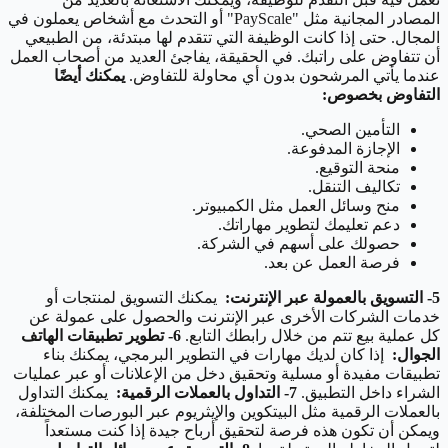
المصادر المجانية مثل "PayScale" أو التحدث مع أشخاص يعملون في
المجال. حتى إذا كانت الوظيفة التي تتقدم لها مبتدئة، من الطبيعي
أن تتفاوض على راتبك. في الحقيقة، يفاجئ العديد من أصحاب العمل
عندما يأتي المرشحون بدون أي محاولة للتفاوض.
يمكنك أيضًا
التفاوض بخصوص:
التأمين الصحي.
الإجازة المدفوعة.
منحة التوقيع.
تكاليف التنقل.
منح وسائل العمل مثل الكمبيوتر.
دعم تعليمك لتطوير مهاراتك.
حصولك على أسهم في الشركة.
فرصة العمل عن بعد.
5- التسويق بالعمولة عبر الإنترنت:
يمكنك التسويق لمنتجات أو
خدمات الشركات الأخرى عبر الإنترنت والحصول على عمولة عن
كل عملية بيع تتم من خلال رابطك التابع.
6- تطوير تطبيقات الهاتف
الجوال:
إذا كان لديك مهارات في التطوير البرمجي، يمكنك بناء
تطبيقات مفيدة أو مسلية وتحقيق دخل من الإعلانات أو عبر عمليات
الشراء داخل التطبيق.
7- التداول بالعملات الرقمية:
يمكنك التداول
بالعملات الرقمية مثل البيتكوين والإيثريوم عبر البورصات المختلفة،
ويمكن أن تكون هذه فرصة لتحقيق أرباح جيدة إذا كنت مستعداً