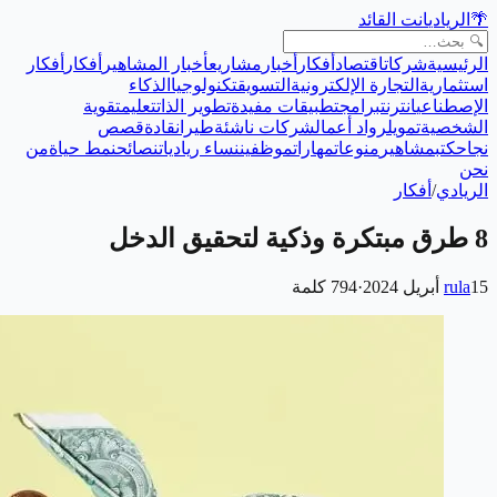
🌴
الريادي
انت القائد
الرئيسية
شركات
اقتصاد
أفكار
أخبار
مشاريع
أخبار المشاهير
أفكار
أفكار
استثمارية
التجارة الإلكترونية
التسويق
تكنولوجيا
الذكاء
الإصطناعي
انترنت
برامج
تطبيقات مفيدة
تطوير الذات
تعليم
تقوية
الشخصية
تمويل
رواد أعمال
شركات ناشئة
طيران
قادة
قصص
نجاح
كتب
مشاهير
منوعات
مهارات
موظفين
نساء رياديات
نصائح
نمط حياة
من
نحن
الريادي
/
أفكار
8 طرق مبتكرة وذكية لتحقيق الدخل
15 أبريل 2024
rula
·
794
كلمة