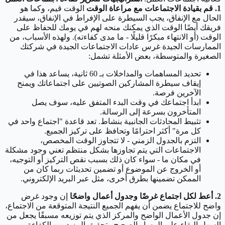
1. قم بقيادة الاجتماعات مع مراعاة الوقت
الوقت قيم، وكما هو
الحال مع الإنفاق، يجب السيطرة على الإفراط في الإنفاق، سيقدر
فريقك أيضًا الوقت الذي يمكنك منحه لهم في يومك للحفاظ على
الوقت (أو الانتهاء مبكرًا قليلًا - ما مدى كفاءته). ولهذه الأسباب، من
الممارسات الجيدة غرس عادات الاجتماعات الجيدة في شركتك
الصغيرة والمتوسطة، بعض الأمثلة تشمل:
تحديد المساهمات والمداخلات بـ 60 ثانية، يساعد هذا في
إيقاف سيطرة المشاركين الصوتيين على اجتماعاتك ويمنح
الآخرين فرصة.
ابدأ اجتماعك في وقت البدء المتفق عليه، سوف يصل
المتأخرون بسرعة إلى الرسالة.
تثبيط المحادثات الجانبية بنشاط. تعد قاعدة "اجتماع واحد في
كل مرة" أكثر احترامًا وتحافظ على تركيز الجميع.
التزم بالجدول الزمني - لا تتجاوز الوقت المخصص،
الاجتماعات التي يتم تجاوزها بشكل منتظم تعني وجود مشكلة
في مكان ما - سواء كان ذلك بسبب نقص التركيز أو التوجيه،
أو الخروج عن الموضوع أو تضمين تحديثات ربما كان من
الممكن تضمينها بطرق أخرى، مثل عبر البريد الإلكتروني.
2. أعط لكل اجتماع غرضًا وجدول أعمال واضحًا
إن وجود غرض
واضح للاجتماع يضمن أن يفهم الجميع النتيجة المتوقعة من الاجتماع،
إن جدول الأعمال الواضح والمركز الذي يتم توزيعه مسبقًا يجعل من
السهل البقاء على المسار الصحيح وتحقيق المزيد من الكفاءة.