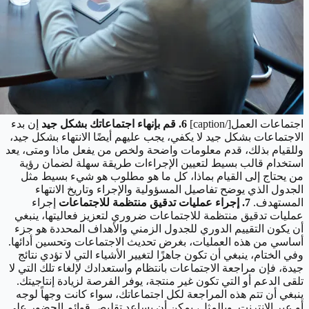
اجتماعات العمل[/caption]
6. قم بإنهاء اجتماعاتك بشكل جيد
إن بدء
الاجتماعات بشكل جيد لا يكفي، يجب عليهم أيضًا الانتهاء بشكل جيد،
وللقيام بذلك، قدم معلومات واضحة ولخص من يفعل ماذا ومتى، يعد
استخدام قالب بسيط لتعيين الإجراءات طريقة سهلة لضمان رؤية
من يحتاج إلى القيام بماذا، كل ما هو مطلوب هو شيء بسيط مثل
الجدول الذي يوضح تفاصيل المسؤولية والإجراء وتاريخ الانتهاء
المستهدف.
7. إجراء عمليات تدقيق منتظمة للاجتماعات
إجراء
عمليات تدقيق منتظمة للاجتماعات ضروري لتعزيز فعاليتها، ينبغي
أن يكون التقييم الدوري للجدول الزمني والأهداف المحددة هو جزء
أساسي من هذه العمليات، بغرض تحديث الاجتماعات وتحسين أدائها.
وفي الختام، ينبغي أن تكون جاهزًا لتغيير الأشياء التي لا تؤدي نتائج
جيدة، فإن مراجعة الاجتماعات بانتظام واستعدادك لإلغاء تلك التي لا
تلقى الدعم أو التي تكون غير منتجة، يوفر الفرصة لزيادة إنتاجيتك.
ينبغي أن تتم هذه المراجعة لكل اجتماعاتك، سواء كانت وجهاً لوجه
أو عبر الإنترنت. وبالمثل، يمكن أن يساعد تقليص قوائم الحضور على