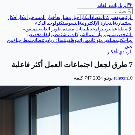
🌴
الريادي
انت القائد
الرئيسية
شركات
اقتصاد
أفكار
أخبار
مشاريع
أخبار المشاهير
أفكار
أفكار
استثمارية
التجارة الإلكترونية
التسويق
تكنولوجيا
الذكاء
الإصطناعي
انترنت
برامج
تطبيقات مفيدة
تطوير الذات
تعليم
تقوية
الشخصية
تمويل
رواد أعمال
شركات ناشئة
طيران
قادة
قصص
نجاح
كتب
مشاهير
منوعات
مهارات
موظفين
نساء رياديات
نصائح
نمط حياة
من
نحن
الريادي
/
أفكار
7 طرق لجعل اجتماعات العمل أكثر فاعلية
10 يونيو 2024
raneem
·
747
كلمة