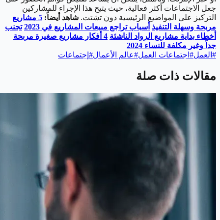
جعل الاجتماعات أكثر فعالية، حيث يتيح هذا الإجراء للمشاركين
التركيز على المواضيع الرئيسية دون تشتت.
شاهد أيضاً:
5
مشاريع
مربحة وسهلة التنفيذ
أسباب تراجع مبيعات المشاريع في 2023
تجنب
أخطاء بداية مشاريع الرواد الناشئة
4
أفكار مشاريع صغيرة مربحة
جداً وغير مكلفة للنساء 2024
#
العمل
#
اجتماعات العمل
#
عالم الأعمال
#
إجتماعات
مقالات ذات صلة