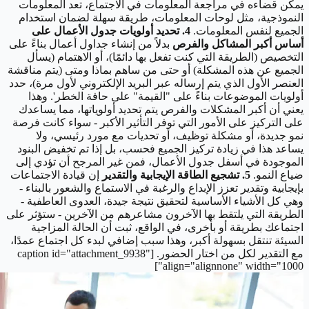
يمكن قضاءه في مراجعة المعلومات في الاجتماع، تعد المعلومات
النموذجية، مثل لوحات المعلومات، طريقة سهلة لضمان استخدام
الجميع لنفس المعلومات.
4. تحديد أولويات جدول الأعمال على
أساس أكبر المشاكل والفرص
بدلاً من إنشاء جداول أعمال بناءً على
التخصيص (الطريقة التي كنت تفعل بها دائمًا)، أو الاهتمام (يسأل
الجميع عن هذه المشكلة) أو حتى من ساهم بماذا ومتى (يتم مناقشة
العنصر الأول الذي يتم إرساله عبر البريد الإلكتروني لأول مرة)، حدد
أولويات الموضوعات بناءً على "القيمة" على حافة الخطر'. وهذا
يعني أن أكبر المشكلات والفرص يتم تحديد أولوياتها، مما يساعدك
على التركيز على الأمور التي توفر التأثير الأكبر - سواء كانت فرصة
نمو جديدة، أو مشكلة توظيف، أو تحديات مع مورد رئيسي، ولا
يساعد هذا في زيادة تركيز الجميع فحسب، بل إذا تم تخفيض البنود
الموجودة في أسفل جدول الأعمال، فمن غير المرجح أن تؤدي إلى
ضياع النمو.
5. تشجيع الطاقة الإيجابية والتقدير
إن قيادة الاجتماعات
بإيجابية وتقدير تعزز الإبداع والرغبة في الاستماع والشعور بالبناء -
وهي كل الأشياء الأساسية لتحقيق نتيجة جيدة، العدوى العاطفية -
الطريقة التي يلتقط بها الآخرون مشاعرهم من الآخرين - ستؤثر على
اجتماعك بطريقة أو بأخرى، في الواقع، ثبت أن الحالة المزاجية
السيئة تنتقل بسهولة أكبر، وهذا سبب إضافي لبدء كل اجتماع عمدًا،
مع التقدير لكل من اختار الحضور. [caption id="attachment_9938"
align="alignnone" width="1000"]