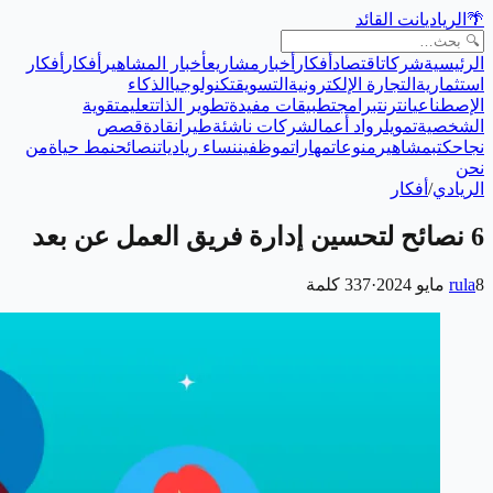
🌴
الريادي
انت القائد
الرئيسية
شركات
اقتصاد
أفكار
أخبار
مشاريع
أخبار المشاهير
أفكار
أفكار
استثمارية
التجارة الإلكترونية
التسويق
تكنولوجيا
الذكاء
الإصطناعي
انترنت
برامج
تطبيقات مفيدة
تطوير الذات
تعليم
تقوية
الشخصية
تمويل
رواد أعمال
شركات ناشئة
طيران
قادة
قصص
نجاح
كتب
مشاهير
منوعات
مهارات
موظفين
نساء رياديات
نصائح
نمط حياة
من
نحن
الريادي
/
أفكار
6 نصائح لتحسين إدارة فريق العمل عن بعد
8 مايو 2024
rula
·
337
كلمة