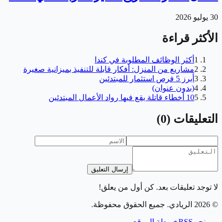
30 يوليو 2026
الأكثر قراءة
1
أكثر الوظائف المطلوبة في كندا
2
مشاريع من المنزل: أفكار قابلة للتنفيذ بميزانية صغيرة
3
أبرز 5 فرص استثمار للمبتدئين
4
(بدون عنوان)
5
10 أخطاء قاتلة يقع فيها رواد الأعمال المبتدئين
التعليقات
(
0
)
إرسال التعليق
لا توجد تعليقات بعد. كن أول من يعلق!
©
2026
الريادي
. جميع الحقوق محفوظة.
من نحن
RSS
خريطة الموقع