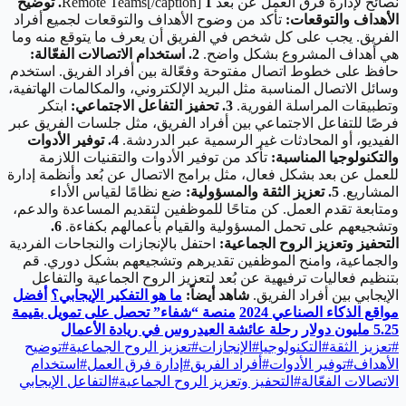
نصائح لإدارة فرق العمل عن بعد Remote Teams[/caption]
1. توضيح
الأهداف والتوقعات:
تأكد من وضوح الأهداف والتوقعات لجميع أفراد
الفريق. يجب على كل شخص في الفريق أن يعرف ما يتوقع منه وما
هي أهداف المشروع بشكل واضح.
2. استخدام الاتصالات الفعّالة:
حافظ على خطوط اتصال مفتوحة وفعّالة بين أفراد الفريق. استخدم
وسائل الاتصال المناسبة مثل البريد الإلكتروني، والمكالمات الهاتفية،
وتطبيقات المراسلة الفورية.
3. تحفيز التفاعل الاجتماعي:
ابتكر
فرصًا للتفاعل الاجتماعي بين أفراد الفريق، مثل جلسات الفريق عبر
الفيديو، أو المحادثات غير الرسمية عبر الدردشة.
4. توفير الأدوات
والتكنولوجيا المناسبة:
تأكد من توفير الأدوات والتقنيات اللازمة
للعمل عن بعد بشكل فعال، مثل برامج الاتصال عن بُعد وأنظمة إدارة
المشاريع.
5. تعزيز الثقة والمسؤولية:
ضع نظامًا لقياس الأداء
ومتابعة تقدم العمل. كن متاحًا للموظفين لتقديم المساعدة والدعم،
وتشجيعهم على تحمل المسؤولية والقيام بأعمالهم بكفاءة.
6.
التحفيز وتعزيز الروح الجماعية:
احتفل بالإنجازات والنجاحات الفردية
والجماعية، وامنح الموظفين تقديرهم وتشجيعهم بشكل دوري. قم
بتنظيم فعاليات ترفيهية عن بُعد لتعزيز الروح الجماعية والتفاعل
الإيجابي بين أفراد الفريق.
شاهد أيضاً:
ما هو التفكير الإيجابي؟
أفضل
مواقع الذكاء الصناعي 2024
منصة “شفاء” تحصل على تمويل بقيمة
5.25 مليون دولار
رحلة عائشة العيدروس في ريادة الأعمال
#
تعزيز الثقة
#
التكنولوجيا
#
الإنجازات
#
تعزيز الروح الجماعية
#
توضيح
الأهداف
#
توفير الأدوات
#
أفراد الفريق
#
إدارة فرق العمل
#
استخدام
الاتصالات الفعّالة
#
التحفيز وتعزيز الروح الجماعية
#
التفاعل الإيجابي