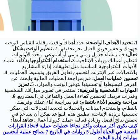
1. تحديد الأهداف الواضحة:
حدد أهدافاً واقعية وقابلة للقياس لتوجيه
جهودك وتحفيز فريق العمل نحو تحقيقها.
2. تنظيم الوقت بشكل
فعال:
قم بإنشاء جدول زمني يومي أو أسبوعي، وحدد الأولويات
لتنظيم أعمالك وزيادة الإنتاجية.
3. استخدام التكنولوجيا بذكاء:
اعتماد
الأدوات التكنولوجية المناسبة مثل تطبيقات إدارة المشاريع
والاتصالات عبر الإنترنت لتحسين تعاون الفريق وتبسيط العمليات.
4.
تحسين عمليات العمل:
قم بمراجعة العمليات الحالية وابحث عن
الفرص لتبسيطها أو تحسينها لتوفير الوقت والموارد.
5. تعزيز
المهارات الشخصية والفريقية:
استثمر في تطوير مهاراتك الشخصية
وقدرات فريقك لتحسين كفاءة العمل والتفاعل في المشاريع.
6.
مراجعة وتقييم الأداء بانتظام:
قم بمراجعة أداء عملك وفريقك
بانتظام، واستخدم البيانات والتحليلات لتحديد المجالات التي يمكن
تحسينها لزيادة الإنتاجية. تطبيق هذه القواعد يمكن أن يساعد في
تحقيق نتائج أفضل وزيادة فعالية عملك كرواد أعمال.
شاهد أيضاً:
كيف تكون أكثر سعادة وأكثر نجاحًا
خطوات عملية لاتخاذ القرارات
الصعبة في الحياة
أطول 5 روايات في التاريخ
7 نصائح عملية لتحسين
مهارات إدارة الوقت