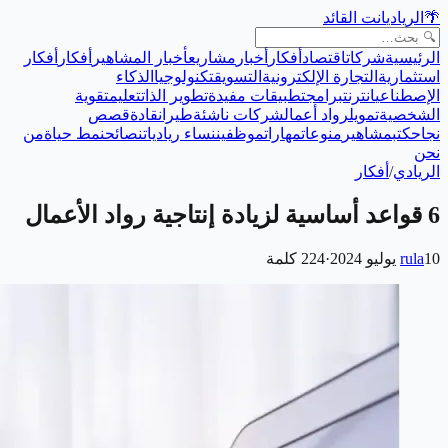
🌴
الريادي
انت القائد
الرئيسية
شركات
اقتصاد
أفكار
أخبار
مشاريع
أخبار المشاهير
أفكار
أفكار
استثمارية
التجارة الإلكترونية
التسويق
تكنولوجيا
الذكاء
الإصطناعي
انترنت
برامج
تطبيقات مفيدة
تطوير الذات
تعليم
تقوية
الشخصية
تمويل
رواد أعمال
شركات ناشئة
طيران
قادة
قصص
نجاح
كتب
مشاهير
منوعات
مهارات
موظفين
نساء رياديات
نصائح
نمط حياة
من
نحن
الريادي
/
أفكار
6 قواعد أساسية لزيادة إنتاجية رواد الأعمال
10 يوليو 2024
rula
·
224
كلمة