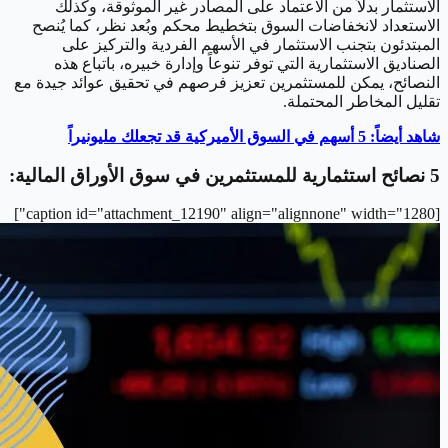
الاستثمار بدلاً من الاعتماد على المصادر غير الموثوقة، وكذلك
الاستعداد لانخفاضات السوق بتخطيط محكم وبُعد نظر، كما يُنصح
المبتدئون بتجنب الاستثمار في الأسهم الفردية والتركيز على
الصناديق الاستثمارية التي توفر تنوعاً وإدارة خبيره، باتباع هذه
النصائح، يمكن للمستثمرين تعزيز فرصهم في تحقيق عوائد جيدة مع
تقليل المخاطر المحتملة.
شاهد أيضاً: 5 أسهم في السوق الأميركية قد تجعلك مليونيراً
5 نصائح استثمارية للمستثمرين في سوق الأوراق المالية:
[caption id="attachment_12190" align="alignnone" width="1280"]