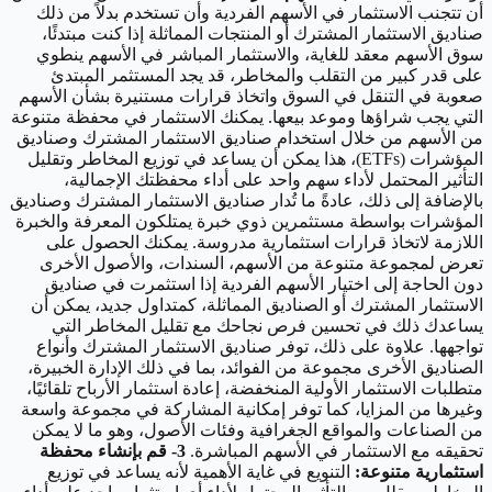
أن تتجنب الاستثمار في الأسهم الفردية وأن تستخدم بدلاً من ذلك
صناديق الاستثمار المشترك أو المنتجات المماثلة إذا كنت مبتدئًا،
سوق الأسهم معقد للغاية، والاستثمار المباشر في الأسهم ينطوي
على قدر كبير من التقلب والمخاطر، قد يجد المستثمر المبتدئ
صعوبة في التنقل في السوق واتخاذ قرارات مستنيرة بشأن الأسهم
التي يجب شراؤها وموعد بيعها. يمكنك الاستثمار في محفظة متنوعة
من الأسهم من خلال استخدام صناديق الاستثمار المشترك وصناديق
المؤشرات (ETFs)، هذا يمكن أن يساعد في توزيع المخاطر وتقليل
التأثير المحتمل لأداء سهم واحد على أداء محفظتك الإجمالية،
بالإضافة إلى ذلك، عادةً ما تُدار صناديق الاستثمار المشترك وصناديق
المؤشرات بواسطة مستثمرين ذوي خبرة يمتلكون المعرفة والخبرة
اللازمة لاتخاذ قرارات استثمارية مدروسة. يمكنك الحصول على
تعرض لمجموعة متنوعة من الأسهم، السندات، والأصول الأخرى
دون الحاجة إلى اختيار الأسهم الفردية إذا استثمرت في صناديق
الاستثمار المشترك أو الصناديق المماثلة، كمتداول جديد، يمكن أن
يساعدك ذلك في تحسين فرص نجاحك مع تقليل المخاطر التي
تواجهها. علاوة على ذلك، توفر صناديق الاستثمار المشترك وأنواع
الصناديق الأخرى مجموعة من الفوائد، بما في ذلك الإدارة الخبيرة،
متطلبات الاستثمار الأولية المنخفضة، إعادة استثمار الأرباح تلقائيًا،
وغيرها من المزايا، كما توفر إمكانية المشاركة في مجموعة واسعة
من الصناعات والمواقع الجغرافية وفئات الأصول، وهو ما لا يمكن
تحقيقه مع الاستثمار في الأسهم المباشرة.
3- قم بإنشاء محفظة
استثمارية متنوعة:
التنويع في غاية الأهمية لأنه يساعد في توزيع