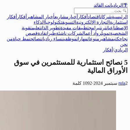
🌴
الريادي
انت القائد
الرئيسية
شركات
اقتصاد
أفكار
أخبار
مشاريع
أخبار المشاهير
أفكار
أفكار
استثمارية
التجارة الإلكترونية
التسويق
تكنولوجيا
الذكاء
الإصطناعي
انترنت
برامج
تطبيقات مفيدة
تطوير الذات
تعليم
تقوية
الشخصية
تمويل
رواد أعمال
شركات ناشئة
طيران
قادة
قصص
نجاح
كتب
مشاهير
منوعات
مهارات
موظفين
نساء رياديات
نصائح
نمط حياة
من
نحن
الريادي
/
أفكار
5 نصائح استثمارية للمستثمرين في سوق
الأوراق المالية
2 سبتمبر 2024
rula
·
1092
كلمة