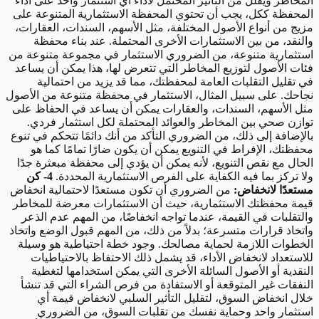
المخاطر ويقلل من التأثير المحتمل لأداء أي استثمار واحد على أداء
المحفظة ككل، يجب أن تحتوي المحفظة الاستثمارية المتنوعة على
مزيج من أنواع الأصول المختلفة، مثل الأسهم، السندات، العقارات،
والنقد، من بين الاستثمارات الأخرى المحتملة. عند بناء محفظة
استثمارية متنوعة، من الضروري الاستثمار في مجموعة متنوعة من
فئات الأصول لتوزيع المخاطر التي تتعرض لها، هذا يمكن أن يساعد
في تقليل التقلبات العامة لمحفظتك، مما قد يزيد من احتمالية
نجاحك. على سبيل المثال، الاستثمار في محفظة متنوعة من الأصول
مثل الأسهم، السندات، والعقارات يمكن أن يساعد في الحفاظ على
توازن صحي بين المخاطر والعوائد المحتملة لكل استثمار فردي.
بالإضافة إلى ذلك، من الضروري التأكد من أنك دائمًا تتحكم في تنوع
محفظتك، الإفراط في التنويع يمكن أن يكون ضارًا تمامًا كما هو
الحال مع نقص التنويع، لأنه يمكن أن يؤدي إلى محفظة مبعثرة جدًا
ولا تركز بما فيه الكفاية على الفرص الاستثمارية المحددة.
4- كن
مستعدًا لانخفاض:
من الضروري أن تكون مستعدًا لاحتمالية انخفاض
قيمة محفظتك الاستثمارية، حيث أن الاستثمارات معرضة للمخاطر
والتقلبات في القيمة، عندما تواجه انخفاضًا، من المهم عدم الذعر
واتخاذ قرارات متسرعة؛ بدلاً من ذلك، من المهم قبول الوضع واتخاذ
الخطوات اللازمة لحماية مصالحك. وجود خطة احتياطية هو وسيلة
للاستعداد لانخفاض الأداء، قد يشمل ذلك الاحتفاظ بالاحتياطيات
النقدية أو الأصول السائلة الأخرى التي يمكن استخدامها لتغطية
النفقات غير المتوقعة أو الاستفادة من فرص الشراء التي قد تنشأ
خلال انخفاض السوق، لتقليل التأثير السلبي لانخفاض قيمة أي
استثمار واحد وحماية نفسك من تقلبات السوق، من الضروري