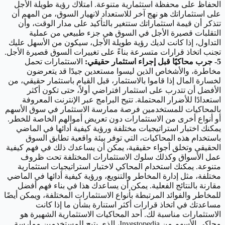
الحفاظ على محفظة استثمارية متنوعة. امتلاك رؤية طويلة الأجل
على استثماراتك هو نهج آخر للاستعداد لانهيار السوق، من المهم أن
تتذكر أن قيمة استثماراتك ستتغير بالتأكيد على مدار الوقت، وأن
التقلبات قصيرة الأجل في السوق هي جزء طبيعي من عملية
التداول، إذا كانت لديك رؤية طويلة الأجل، سيكون من الأسهل عليك
تجنب اتخاذ قرارات متسرعة بناءً على تغييرات السوق قصيرة الأجل.
5- جرب محاكيًا قبل إجراء استثمار حقيقي:
الاستثمارات تحمل
مخاطرة، والأشخاص الذين ليسوا مستعدين جيدًا قد يتعرضون
لخسارة المال إذا قاموا بالاستثمار، قبل القيام باستثمار حقيقي، من
الأفضل أن تتدرب على استثمار افتراضي أولاً، حتى تكون أكثر
استعدادًا للأضرار المحتملة. تتيح البرامج عبر الإنترنت المعروفة
بالمحاكيات للمستخدمين فرصة ممارسة الاستثمار في سوق الأسهم
أو أنواع أخرى من الاستثمارات دون تعريض أموالهم الخاصة للخطر.
يمكنك اختبار استراتيجيات مختلفة ورؤية كيفية أدائها في الماضي
باستخدام هذه المحاكيات، التي توفر بيئة واقعية تطابق السوق
الحقيقي وتخلق أجواء حقيقية، يمكن أن يساعدك ذلك في فهم كيفية
عمل الأسواق وكذلك سلوك الاستثمارات المختلفة تحت ظروف
متنوعة. يمكنك استخدام المحاكي لاختبار استراتيجيات استثمارية
مختلفة، مثل إدارة المخاطر والتنويع، ورؤية كيفية أدائها في الماضي
مقارنة بالنتائج الفعلية. يمكن أن يساعدك هذا في بناء فهم أفضل
للمخاطر والفوائد المرتبطة بأنواع الاستثمارات المختلفة، ويمكن أيضًا
مساعدتك في اتخاذ قرارات أكثر استنارة بشأن ما إذا كانت
الاستثمارات مناسبة لك. أحد المحاكيات الاستثمارية الشهيرة هو
محاكي الأسهم من Investopedia، الذي يتيح للمستخدمين ممارسة