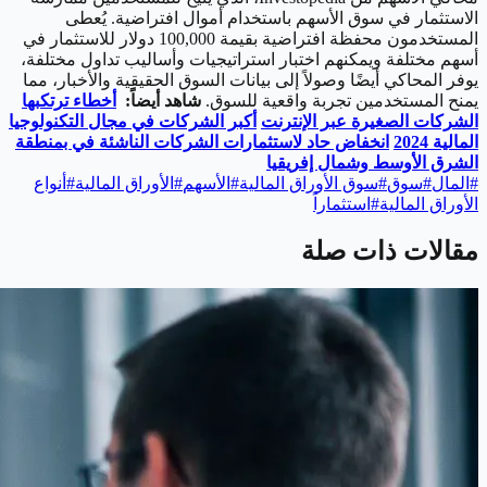
الاستثمار في سوق الأسهم باستخدام أموال افتراضية. يُعطى
المستخدمون محفظة افتراضية بقيمة 100,000 دولار للاستثمار في
أسهم مختلفة ويمكنهم اختبار استراتيجيات وأساليب تداول مختلفة،
يوفر المحاكي أيضًا وصولاً إلى بيانات السوق الحقيقية والأخبار، مما
يمنح المستخدمين تجربة واقعية للسوق.
شاهد أيضاً:
أخطاء ترتكبها
الشركات الصغيرة عبر الإنترنت
أكبر الشركات في مجال التكنولوجيا
المالية 2024
انخفاض حاد لاستثمارات الشركات الناشئة في بمنطقة
الشرق الأوسط وشمال إفريقيا
#
المال
#
سوق
#
سوق الأوراق المالية
#
الأسهم
#
الأوراق المالية
#
أنواع
الأوراق المالية
#
استثماراً
مقالات ذات صلة