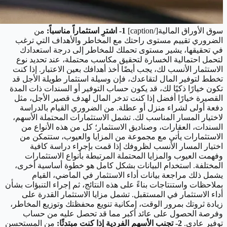
سوق الأوراق المالية[/caption]
1- اشترِ استثماراً مناسباً:
من
الضروري تقييم مستوى راحتك مع المخاطر والأهداف التي ترغب
في تحقيقها، يشير مستوى تحملك للمخاطر إلى درجة استعدادك
لتحمل احتمالية الخسارة لتحقيق مكاسب محتملة، عند تحديد نوع
الاستثمار الأنسب لك، يجب أيضًا أخذ أهدافك بعين الاعتبار. إذا كنت
تخطط لتوفير المال لتقاعدك، فإن وسيلة استثمار طويلة الأجل قد
تكون خيارًا ذكيًا لك، قد يكون حساب التوفير أو السندات ذات المدة
القصيرة خيارًا أفضل إذا كنت تدخر المال لهدف قصير الأجل، مثل
دفعة أولى لشراء منزل أو عطلة. من الضروري القيام بالدراسة
لاختيار المسار المناسب لك. تشمل الاستثمارات المحتملة الأسهم،
السندات، العقارات، وصناديق الاستثمار؛ كل من هذه الأنواع من
الاستثمارات يأتي مع مجموعة من المزايا والعيوب، ستتمكن من
اختيار المسار الأنسب لظروفك إذا قمت بإجراء دراسة كافية
وفهمت العيوب والمزايا المحتملة المرتبطة بأنواع الاستثمارات
المختلفة. استخدام البيانات بشكل كامل هو خطوة أساسية أخرى،
يشمل ذلك مراجعة بيانات أداء الاستثمار في الماضي، القيام
بملاحظات واستنتاجات بناءً على هذه النتائج، ثم إجراء التنبؤات بشأن
أداء الاستثمار في المستقبل. تشمل مزايا الاستثمار القدرة على
زيادة ثروتك بمرور الوقت، إمكانية تنويع محفظتك وتوزيع المخاطر،
وفرصة الحصول على عائد أكبر مما قد تحصل عليه من حساب
توفير عادي.
2- تجنب الأسهم الفردية إذا كنت مبتدئًا:
من المستحسن