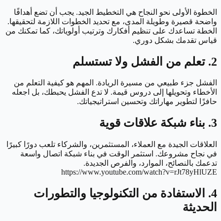
الخطوة الأولى نحو النجاح هي التخطيط الجيد. يجب أن تضع أهدافًا
واضحة قصيرة وطويلة المدى، مع تحديد الخطوات اللازمة لتحقيقها.
الخطة تساعدك على تنظيم أفكارك وترتيب أولوياتك، كما تمكنك من
قياس تقدمك بشكل دوري.
2. تعلم من الفشل ولا تستسلم
الفشل جزء طبيعي من مسيرة الريادة. المهم هو كيفية التعلم من
الأخطاء وتحويلها إلى دروس قيمة. لا تدع الفشل يحبطك، بل اجعله
حافزًا لتطوير مهاراتك وتحسين استراتيجياتك.
3. بناء شبكة علاقات قوية
العلاقات الجيدة مع العملاء، المستثمرين، والشركاء تلعب دورًا كبيرًا
في نجاح مشروعك. استثمر الوقت في بناء شبكة اتصال واسعة
تدعمك بالنصائح، الموارد، والفرص الجديدة.
https://www.youtube.com/watch?v=rJt78yHlUZE
4. الاستفادة من التكنولوجيا والتطورات
الحديثة