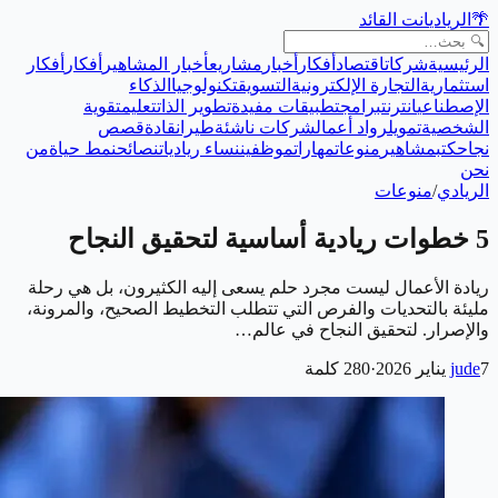
🌴
الريادي
انت القائد
الرئيسية
شركات
اقتصاد
أفكار
أخبار
مشاريع
أخبار المشاهير
أفكار
أفكار
استثمارية
التجارة الإلكترونية
التسويق
تكنولوجيا
الذكاء
الإصطناعي
انترنت
برامج
تطبيقات مفيدة
تطوير الذات
تعليم
تقوية
الشخصية
تمويل
رواد أعمال
شركات ناشئة
طيران
قادة
قصص
نجاح
كتب
مشاهير
منوعات
مهارات
موظفين
نساء رياديات
نصائح
نمط حياة
من
نحن
الريادي
/
منوعات
5 خطوات ريادية أساسية لتحقيق النجاح
ريادة الأعمال ليست مجرد حلم يسعى إليه الكثيرون، بل هي رحلة
مليئة بالتحديات والفرص التي تتطلب التخطيط الصحيح، والمرونة،
والإصرار. لتحقيق النجاح في عالم…
7 يناير 2026
jude
·
280
كلمة