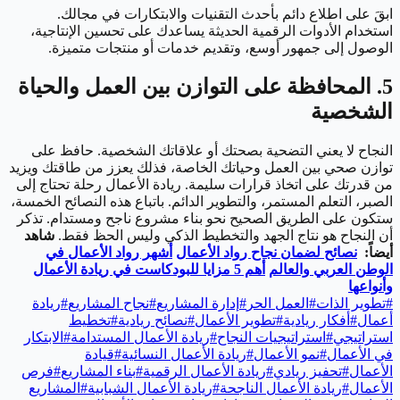
ابقَ على اطلاع دائم بأحدث التقنيات والابتكارات في مجالك.
استخدام الأدوات الرقمية الحديثة يساعدك على تحسين الإنتاجية،
الوصول إلى جمهور أوسع، وتقديم خدمات أو منتجات متميزة.
5. المحافظة على التوازن بين العمل والحياة
الشخصية
النجاح لا يعني التضحية بصحتك أو علاقاتك الشخصية. حافظ على
توازن صحي بين العمل وحياتك الخاصة، فذلك يعزز من طاقتك ويزيد
من قدرتك على اتخاذ قرارات سليمة.
ريادة الأعمال رحلة تحتاج إلى
الصبر، التعلم المستمر، والتطوير الدائم. باتباع هذه النصائح الخمسة،
ستكون على الطريق الصحيح نحو بناء مشروع ناجح ومستدام. تذكر
أن النجاح هو نتاج الجهد والتخطيط الذكي وليس الحظ فقط.
شاهد
أيضاً:
نصائح لضمان نجاح رواد الأعمال
أشهر رواد الأعمال في
الوطن العربي والعالم
أهم 5 مزايا للبودكاست في ريادة الأعمال
وأنواعها
#
تطوير الذات
#
العمل الحر
#
إدارة المشاريع
#
نجاح المشاريع
#
ريادة
أعمال
#
أفكار ريادية
#
تطوير الأعمال
#
نصائح ريادية
#
تخطيط
استراتيجي
#
استراتيجيات النجاح
#
ريادة الأعمال المستدامة
#
الابتكار
في الأعمال
#
نمو الأعمال
#
ريادة الأعمال النسائية
#
قيادة
الأعمال
#
تحفيز ريادي
#
ريادة الأعمال الرقمية
#
بناء المشاريع
#
فرص
الأعمال
#
ريادة الأعمال الناجحة
#
ريادة الأعمال الشبابية
#
المشاريع