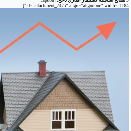
5 نصائح أساسية لاستثمار عقاري ناجح:
[caption
id="attachment_7475" align="alignnone" width="1184"]