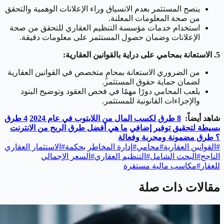
ينصح المستثمر بعدم الانسياق وراء الإعلانات الوهمية والتحقق
من صحة المعلومات المعلنة.
استخدام خدمات مؤسسة التنظيم العقاري للتحقق من صحة
الإعلانات وضمان حصول المستثمر على معلومات دقيقة.
5. الاستعانة بمحامي على دراية بالقوانين العقارية:
من الضروري الاستعانة بمحامٍ متخصص في القوانين العقارية
لضمان حماية حقوق المستثمر.
يلعب المحامي دورًا مهمًا في فحص العقود وتوضيح البنود
والإجراءات القانونية للمستثمر.
شاهد أيضاً:
8 طرق لكسب المال من اللابتوب في عام 2024
4 طرق
بسيطة لتحقيق توفير إضافي
ما هي أفضل طرق الربح من الانترنت
؟ طرق مضمونة ومجربة وفعالة
#
القوانين العقارية
#
محامي
#
إدارة المخاطر بحكمة
#
الاستثمار العقاري
الناجح
#
البحث الشامل
#
التنظيم العقاري
#
السعر الإجمالي
للعقار
#
مكاسب مالية مستقرة
مقالات ذات صلة