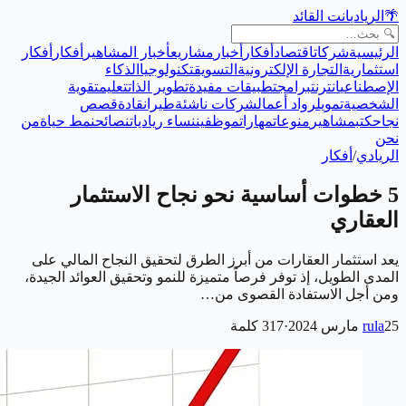
🌴
الريادي
انت القائد
الرئيسية
شركات
اقتصاد
أفكار
أخبار
مشاريع
أخبار المشاهير
أفكار
أفكار
استثمارية
التجارة الإلكترونية
التسويق
تكنولوجيا
الذكاء
الإصطناعي
انترنت
برامج
تطبيقات مفيدة
تطوير الذات
تعليم
تقوية
الشخصية
تمويل
رواد أعمال
شركات ناشئة
طيران
قادة
قصص
نجاح
كتب
مشاهير
منوعات
مهارات
موظفين
نساء رياديات
نصائح
نمط حياة
من
نحن
الريادي
/
أفكار
5 خطوات أساسية نحو نجاح الاستثمار
العقاري
يعد استثمار العقارات من أبرز الطرق لتحقيق النجاح المالي على
المدى الطويل، إذ توفر فرصاً متميزة للنمو وتحقيق العوائد الجيدة،
ومن أجل الاستفادة القصوى من…
25 مارس 2024
rula
·
317
كلمة