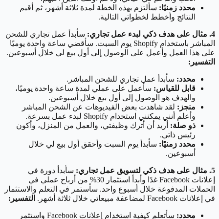
محدد زمنيًا:
سألتزم بهذه الخطة لمدة ثلاثة أشهر، ثم أقيم
النتائج وأخطط لخطواتي التالية.
4. مثال على هدف ذكي لبدء عمل تجاري:
سأبدأ عمل تجاري للشحن
المباشر باستخدام Shopify يوم السبت. سأقضي ساعة واحدة يوميًا
على هذا العمل وأعمل على الوصول إلى أول بيع لي خلال أسبوعين.
التفسير:
محدد:
سأبدأ عمل تجاري للشحن المباشر.
قابل للقياس:
سأعمل على عملي لمدة ساعة واحدة يوميًا،
والهدف هو الوصول إلى أول بيع خلال أسبوعين.
منجز:
لقد شاهدت بعض الفيديوهات عن الشحن المباشر
وأعلم أنني يمكنني استخدام Shopify لبدء عمل بسرعة.
ذو صلة:
أريد أن أترك وظيفتي، والعمل من المنزل، وأكون
رئيس ذاتي.
محدد زمنيًا:
سأبدأ يوم السبت وأحقق أول بيع لي خلال
أسبوعين.
5. مثال على هدف ذكي لتسويق عمل تجاري:
سأبدأ دورة في
إعلانات Facebook غدًا وأبدأ استثمار 30% من أرباح عملي في
الحملات المدفوعة خلال أسبوع واحد. سأستمر في التعلم والاستثمار
في إعلانات Facebook لمضاعفة مبيعاتي خلال ثلاثة أشهر.
التفسير:
محدد:
سأتعلم كيفية استخدام إعلانات Facebook واستثمر