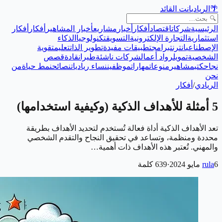
🌴
الريادي
انت القائد
الرئيسية
شركات
اقتصاد
أفكار
أخبار
مشاريع
أخبار المشاهير
أفكار
أفكار
استثمارية
التجارة الإلكترونية
التسويق
تكنولوجيا
الذكاء
الإصطناعي
انترنت
برامج
تطبيقات مفيدة
تطوير الذات
تعليم
تقوية
الشخصية
تمويل
رواد أعمال
شركات ناشئة
طيران
قادة
قصص
نجاح
كتب
مشاهير
منوعات
مهارات
موظفين
نساء رياديات
نصائح
نمط حياة
من
نحن
الريادي
/
أفكار
5 أمثلة للأهداف الذكية (وكيفية استخدامها)
تعد الأهداف الذكية أداة فعالة تُستخدم لتحديد الأهداف بطريقة
محددة ومنظمة، وتساعد في تحقيق النجاح والتقدم الشخصي
والمهني. تُعتبر هذه الأهداف ذات أهمية…
6 مايو 2024
rula
·
639
كلمة