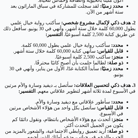
أكون مليئًا بالحيوية والطاقة وحماس للحياة.
محدد زمنيًا:
لقد سجلت للمشاركة في سباق الماراثون بعد
ستة أشهر من الآن.
2. هدف ذكي لإكمال مشروع شخصي:
سأكتب رواية خيال علمي
بطول 60,000 كلمة خلال ستة أشهر، وأنهي في 30 يونيو. سأفعل ذلك
عن طريق كتابة 2,500 كلمة أسبوعيًا.
التفسير:
محدد:
سأكتب رواية خيال علمي بطول 60,000 كلمة.
قابل للقياس:
سأنهي كتابة 60,000 كلمة خلال ستة أشهر.
منجز:
سأكتب 2,500 كلمة أسبوعيًا.
ذو صلة:
لطالما حلمت بأن أصبح كاتبًا محترفًا.
محدد زمنيًا:
سأبدأ الكتابة غدًا، الأول من يناير، وأنهي في 30
يونيو.
3. هدف ذكي لتحسين العلاقات:
سأتصل بـ ديفيد وسارة والأم مرتين
في الأسبوع لمدة ثلاثة أشهر لتطوير علاقاتي معهم.
التفسير:
محدد:
سأطور علاقاتي مع ديفيد وسارة والأم.
قابل للقياس:
سأتصل بكل واحد من هؤلاء الأشخاص مرتين
في الأسبوع.
منجز:
أتحدث مع هؤلاء الأشخاص بانتظام، ونقول دائمًا كم
يكون من الجميل التحدث أكثر.
ذو صلة:
أريد تعميق روابطي الاجتماعية، والشعور بالمزيد من
الحب والدعم في حياتي، ودعم أولئك الذين أحبهم.