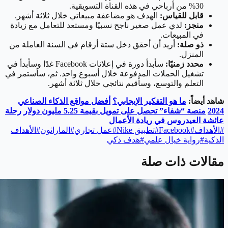
30% من أرباحي في هذه القناة التسويقية.
قابل للقياس:
الهدف هو مضاعفة مبيعاتي خلال ثلاثة أشهر.
منجز:
لدي عمل صغير ناجح نسبيًا ومستعد للتعامل مع زيادة
في المبيعات.
ذو صلة:
أريد أن أحقق دخل ستة أرقام في السنة العاملة من
المنزل.
محدد زمنيًا:
سأبدأ دورة في إعلانات Facebook غدًا وسأبدأ في
تشغيل الحملات المدفوعة خلال أسبوع واحد. ثم، سأستمر في
التعلم والتوسع، وسأقيم نتائجي خلال ثلاثة أشهر.
شاهد أيضاً:
ما هو التفكير الإيجابي؟
أفضل مواقع الذكاء الصناعي
2024
منصة “شفاء” تحصل على تمويل بقيمة 5.25 مليون دولار
رحلة
عائشة العيدروس في ريادة الأعمال
#
الأهداف
#
Facebook
#
تطبيق Nike
#
عمل تجاري
#
الماراثون
#
الأهداف
الذكية
#
رواية خيال علمي
#
هدف ذكي
مقالات ذات صلة