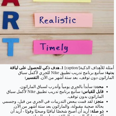
أمثلة للأهداف الذكية[/caption]
1. هدف ذكي للحصول على لياقة
بدنية:
سأتبع برنامج تدريب تطبيق Nike للجري لأكمل سباق
الماراثون دون توقف، بعد ستة أشهر من الآن.
التفسير:
محدد:
سأبدأ بالجري يومياً وأتدرب لسباق الماراثون.
قابل للقياس:
سأتبع برنامج تدريب تطبيق Nike لأكمل سباق
الماراثون بدون توقف.
منجز:
لقد قمت ببعض التدريبات في الجري من قبل، وجسمي
بحالة صحية مقبولة، والماراثون بعد ستة أشهر من الآن.
ذو صلة:
أريد أن أصبح شخصًا لياقيًا وصحيًا وقويًا - أريد أن