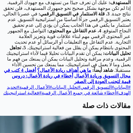
المستهدف:
عليك أن تعرف جيدًا من تستهدف مع جهودك الرقمية.
إذا لم تكن موجهة بشكل صحيح نحو جمهورك المستهدف، فلن تحقق
نتائج جيدة.
3. قلة الاستثمار في التسويق الرقمي:
في عصرنا الحالي،
يعتبر التسويق الرقمي جزءًا أساسيًا من استراتيجية التسويق. عدم
استثمار ما يكفي في هذا الجانب يمكن أن يؤدي إلى عدم تحقيق
النجاح المتوقع.
4. عدم التفاعل مع المحتوى:
التواصل مع الجمهور
عبر المحتوى الرقمي مهم لبناء علاقات قوية وتعزيز العلامة
التجارية. عدم التفاعل مع التعليقات أو الرسائل أو عدم تحديث
المحتوى بانتظام يمكن أن يقلل من فعالية استراتيجيتك.
5. تجاهل
تحليل البيانات:
يمكن أن تقدم البيانات تحليلا قيما لأداء استراتيجيتك
الرقمية، وعدم مراقبة وتحليل البيانات يمكن أن يمنعك من فهم ما
يعمل وما لا يعمل في استراتيجيتك، مما يمنعك من تحسين الأداء
مستقبلا.
شاهد أيضاً:
ما هي أهداف ريادة الأعمال؟
أفضل 4 كتب في
مجال التسويق وريادة الأعمال
أخطاء في ريادة الأعمال: دروس
قيمة لتجنب العودة إلى الصفر
#
البيانات
#
التسويق الرقمي
#
تحليل البيانات
#
الأعمال الرقمية
#
تحديد
الهدف
#
أخطاء شائعة في جميع الأعمال الرقمية
#
فعالية استراتيجيتك
مقالات ذات صلة