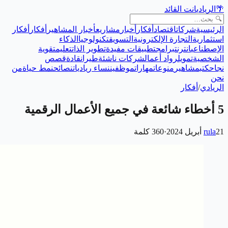
🌴
الريادي
انت القائد
الرئيسية
شركات
اقتصاد
أفكار
أخبار
مشاريع
أخبار المشاهير
أفكار
أفكار
استثمارية
التجارة الإلكترونية
التسويق
تكنولوجيا
الذكاء
الإصطناعي
انترنت
برامج
تطبيقات مفيدة
تطوير الذات
تعليم
تقوية
الشخصية
تمويل
رواد أعمال
شركات ناشئة
طيران
قادة
قصص
نجاح
كتب
مشاهير
منوعات
مهارات
موظفين
نساء رياديات
نصائح
نمط حياة
من
نحن
الريادي
/
أفكار
5 أخطاء شائعة في جميع الأعمال الرقمية
21 أبريل 2024
rula
·
360
كلمة