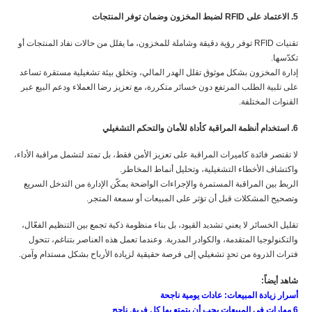
5. الاعتماد على RFID لضبط المخزون وضمان توفر المنتجات
تقنيات RFID توفر رؤية دقيقة وشاملة للمخزون، ما يقلل من حالات نفاد المنتجات أو
تكدّسها.
إدارة المخزون بشكل موثوق تقلل الهدر المالي، وتخلق بيئة تشغيلية مستقرة تساعد
على تلبية الطلب المرتفع دون خسائر متكررة، مع تعزيز رضا العملاء ودعم البيع عبر
القنوات المختلفة.
6. استخدام أنظمة المراقبة كأداة للأمان والتحكم التشغيلي
لا تقتصر فائدة كاميرات المراقبة على تعزيز الأمن فقط، بل تمتد لتشمل مراقبة الأداء،
واكتشاف الأخطاء التشغيلية، وتحليل أنماط المخاطر.
الربط بين المراقبة المستمرة والإجراءات الواضحة يمكّن الإدارة من التدخل السريع
وتصحيح المشكلات قبل أن تؤثر على المبيعات أو سمعة المتجر.
تقليل الخسائر لا يعني تشديد القيود، بل بناء منظومة ذكية تجمع بين التنظيم الفعّال،
والتكنولوجيا المتقدمة، والكوادر المدربة. وعندما تعمل هذه العناصر بتناغم، تتحول
فترات الذروة من تحدٍ تشغيلي إلى فرصة حقيقية لزيادة الأرباح بشكل مستدام وآمن.
شاهد أيضاً:
أسرار زيادة المبيعات: عادات يومية ناجحة
6 مهارات في المبيعات يجب أن يتمتع بها كل فريق ناجح