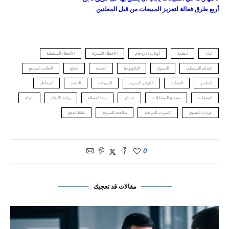
أربع طرق فعالة لتعزيز المبيعات من قبل المعلنين
أمان
أنظمة
أوقات الازدحام
الأخطاء البشرية
الأخطاء التشغيلية
التحكم التشغيلي
التسوق
التكنولوجيا
الخدمة
الدفع
الطلب المرتفع
العناصر
القنوات
الكوادر المدربة
المبيعات
المتجر
المخاطر
المنتجات
تصحيح المشكلات
خسائر
رضا العملاء
زيادة الأرباح
شراء
عربات التسوق
كاميرات المراقبة
مكافحة السرقة
نقاط الدفع
0
مقالات قد تعجبك