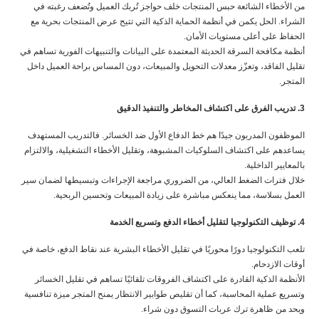
من الأخطاء الشائعة حبس المنتجات خلف حواجز تُربك العميل وتُضعف رغبته في
الشراء. الحل يكمن في أنظمة الحماية الذكية التي تتيح عرض المنتجات بحرية مع
الحفاظ على أعلى مستويات الأمان.
أنظمة مكافحة السرقة الحديثة المعتمدة على البيانات والتنبيهات الفورية تساهم في
تقليل الفاقد، وتعزّز معدلات التحويل والمبيعات، دون المساس براحة العميل داخل
المتجر.
3. تدريب الفرق على اكتشاف المخاطر والتنفيذ الدقيق
الموظفون المدربون جيدًا هم خط الدفاع الأول ضد الخسائر. فالتدريب المستهدف
يساعدهم على اكتشاف السلوكيات المشبوهة، وتقليل الأخطاء التشغيلية، والالتزام
بالمعايير الداخلية.
خلال فترات الضغط العالي، من الضروري مراجعة الإجراءات وتبسيطها لضمان سير
العمل بسلاسة، مما ينعكس مباشرة على زيادة المبيعات وتحسين الربحية.
4. توظيف التكنولوجيا لتقليل أخطاء الدفع وتسريع الخدمة
تلعب التكنولوجيا دورًا محوريًا في تقليل الأخطاء البشرية عند نقاط الدفع، خاصة في
أوقات الازدحام.
الأنظمة الذكية القادرة على اكتشاف الفروقات تلقائيًا تساهم في تقليل الخسائر
وتسريع عملية المحاسبة، كما أن تقليص طوابير الانتظار يمنح المتجر ميزة تنافسية
ويحد من ظاهرة ترك عربات التسوق دون شراء.