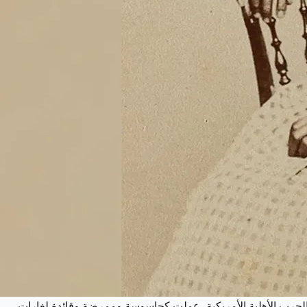
 شبكة "السكك الحديدية تحت الأرض" لتحرير نحو 300 شخص من العبودية. خلال الحرب الأهلية الأمريكية، عملت كجاسوسة وممرضة وقائدة لغارات