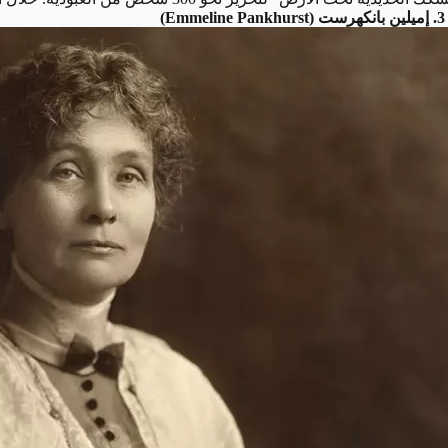
3. إميلين بانكهرست (Emmeline Pankhurst)