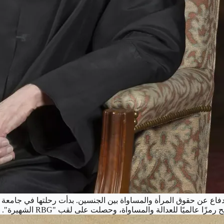
الميًا للعدالة والمساواة، وحصلت على لقب "RBG الشهيرة".