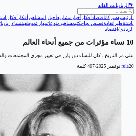
🌴
الريادي
انت القائد
الرئيسية
شركات
اقتصاد
أفكار
أخبار
مشاريع
أخبار المشاهير
أفكار
أفكار است
ناشئة
طيران
قادة
قصص نجاح
كتب
مشاهير
منوعات
مهارات
موظفين
نساء رياديات
الريادي
/
اقتصاد
10 نساء مؤثرات من جميع أنحاء العالم
على مر التاريخ ، كان للنساء دور بارز في تغيير مجرى المجتمعات والس
20 نوفمبر 2025
rula
·
497
كلمة