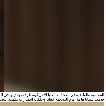
قدمت قضايا هامة أمام المحكمة العليا وحققت انتصارات ملهمة، لتصبح رمزًا ع