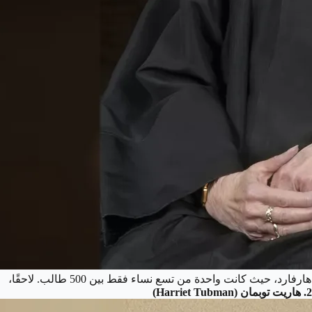
المحامية والقاضية في المحكمة العليا الأمريكية، عُرفت بجديتها في الدفاع عن حقوق المرأة والمساواة بين الجنسين. بدأت رحلتها في جامعة هارفارد، حيث كانت واحدة من تسع نساء فقط بين 500 طالب. لاحقًا،
2. هاريت توبمان (Harriet Tubman)