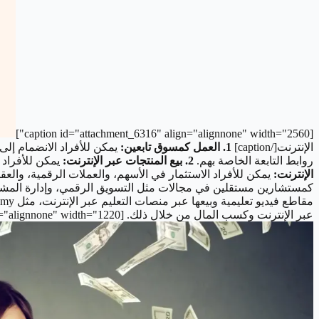
[caption id="attachment_6316" align="alignnone" width="2560"]
الإنترنت[/caption]
1. العمل كمسوق تابعين:
يمكن للأفراد الانضمام إلى
روابط التابعة الخاصة بهم.
2. بيع المنتجات عبر الإنترنت:
يمكن للأفراد إ
الإنترنت:
يمكن للأفراد الاستثمار في الأسهم، والعملات الرقمية، والعق
كمستشارين مستقلين في مجالات مثل التسويق الرقمي، وإدارة المشاريع
مقاطع فيديو تعليمية وبيعها عبر منصات التعليم عبر الإنترنت، مثل Udemy أو Teachable.
عبر الإنترنت وكسب المال من خلال ذلك. [caption id="attachment_6318" align="alignnone" width="1220"]