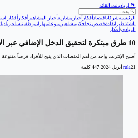
🌴
الريادي
انت القائد
الرئيسية
شركات
اقتصاد
أفكار
أخبار
مشاريع
أخبار المشاهير
أفكار
أفكار است
ناشئة
طيران
قادة
قصص نجاح
كتب
مشاهير
منوعات
مهارات
موظفين
نساء رياديات
الريادي
/
أفكار
10 طرق مبتكرة لتحقيق الدخل الإضافي عبر الإنترنت في عام 2024
أصبح الإنترنت واحد من أهم المنصات الذي يتيح للأفراد فرصاً متنوع
21 أبريل 2024
rula
·
447
كلمة