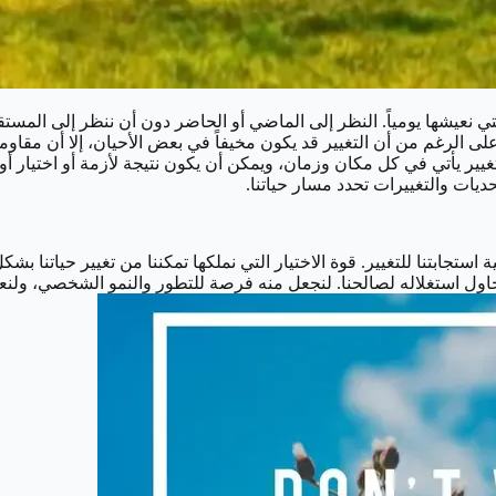
ي نعيشها يومياً. النظر إلى الماضي أو الحاضر دون أن ننظر إلى المستقب
لى الرغم من أن التغيير قد يكون مخيفاً في بعض الأحيان، إلا أن مقاومته
يير يأتي في كل مكان وزمان، ويمكن أن يكون نتيجة لأزمة أو اختيار أو ح
حديات والتغييرات تحدد مسار حياتنا.
استجابتنا للتغيير. قوة الاختيار التي نملكها تمكننا من تغيير حياتنا 
ونحاول استغلاله لصالحنا. لنجعل منه فرصة للتطور والنمو الشخصي، ولنع