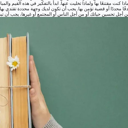
ماذا كنت مقتنعًا بها ولماذا تخليت عنها. ابدأ بالتفكير في هذه القيم 
هدفًا محددًا أو قضية تؤمن بها. يجب أن تكون لديك وجهة محددة تقتدي بها