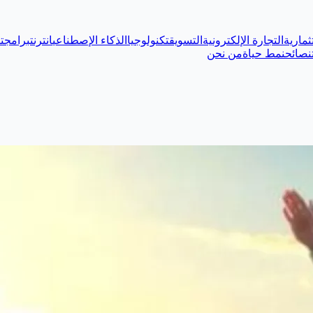
ثمارية
التجارة الإلكترونية
التسويق
تكنولوجيا
الذكاء الإصطناعي
انترنت
برامج
ت
نصائح
نمط حياة
من نحن