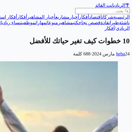
🌴
الريادي
انت القائد
الرئيسية
شركات
اقتصاد
أفكار
أخبار
مشاريع
أخبار المشاهير
أفكار
أفكار است
ناشئة
طيران
قادة
قصص نجاح
كتب
مشاهير
منوعات
مهارات
موظفين
نساء رياديات
الريادي
/
أفكار
10 خطوات كيف تغير حياتك للأفضل
24 مارس 2024
heba
·
688
كلمة