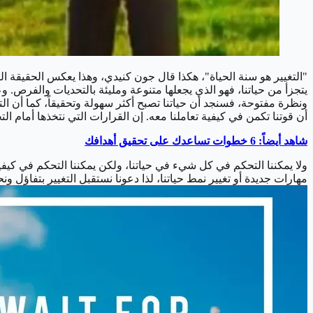
"التغيير هو سنة الحياة"، هكذا قال جون كنيدي، وهذا يعكس الحقيقة الت
يتجزأ من حياتنا، فهو الذي يجعلها متنوعة ومليئة بالتحديات والفرص. وع
ونظرة مفتوحة، فسنجد أن حياتنا تصبح أكثر سهولة وتحقيقاً، كما أن التغ
أن قوتنا تكمن في كيفية تعاملنا معه. إن القرارات التي نتخذها أمام الت
شاهد أيضاً: 6 خطوات تساعدك على تحقيق أهدافك
ولا يمكننا التحكم في كل شيء في حياتنا، ولكن يمكننا التحكم في كيفية 
مهارات جديدة أو تغيير نمط حياتنا، لذا دعونا نستقبل التغيير بتفاؤل 