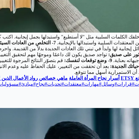
لفك الكلمات السلبية مثل "لا أستطيع" واستبدلها بجمل إيجابية. اكتب كل
لمعتقدات السلبية واستبدالها بالإيجابية.
7- التخلص من العادات السيئة:
ل إيجابية لها وابدأ في تبني تلك العادات الجديدة بدلاً من القديمة. وا
تواجد صديق يكون لك داعمًا وموجهًا مهم لتحقيق التغيي
هاته بعناية.
9- وضع توقعات لنفسك:
قم بتصوّر النتائج المرجوة للتغي
بعد أن تحققت من التغيير، عليك الحفاظ عليه وعدم الانزلا
 أن الاستمرارية أسهل مما تتوقع.
أسرار نجاح المرأة العاملة
ماهي خصائص رواد الأعمال الذين لا
ات
#
قرارات
#
وسائل
#
مهارات
#
معتقدات
#
تحديات
#
نجاح
#
مبادئ
#
مسؤوليا