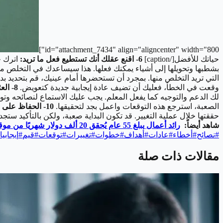
id="attachment_7434" align="aligncenter" width="800"]
حياتك للأفضل[/caption]
6- اقنع عقلك أنك تستطيع فعل ما تريد:
اترك خ
بشطبها وتحويلها إلى أشياء يمكنك فعلها. هذا سيساعدك في التخلص من ا
التي تريد التخلص منها. بمجرد أن تستحضرها أمام عينيك، قم بتحديد بدائ
وقعت في الخطأ، فعليك أن تضيف عادة إيجابية جديدة كتعويض.
8- العثور على صديق:
لك الدعم والتوجيه كما يفعل المعلم. يجب عليك الاستماع لنصائحه وتوجي
الصعبة، استرجع هذه التوقعات واعمل بجد لتحقيقها.
10- الحفاظ على حياتك الجديدة:
حققتها خلال عملية التغيير. قد تكون البداية صعبة، ولكن بالتأكيد ستجد
شاهد أيضاً:
رائد أعمال يبلغ 55 عام يُحقق 20 ألف دولار شهريًا من موقع ETSY
#
نصائح
#
أخطاء
#
عادات
#
أهداف
#
خطوات
#
تغييرات
#
توقعات
#
قيم
#
إيجابي
مقالات ذات صلة