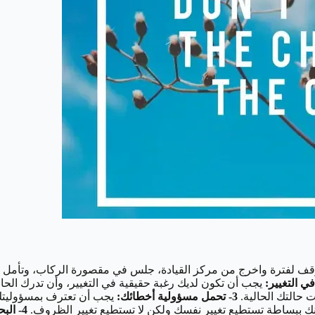
قف لفترة واخرج من مركز القيادة، جلس في مقصورة الركاب، وتأمل الحي
يجب أن تكون لديك رغبة حقيقية في التغيير، وأن تدرك الحاجة
ت حالتك الحالية.
3- تحمل مسؤولية أخطائك:
يجب أن تعترف بمسؤوليتك 
لأنك ببساطة تستطيع تغيير نفسك ولكن لا تستطيع تغيير الظروف.
4- البحث عن القيم والمبادئ: