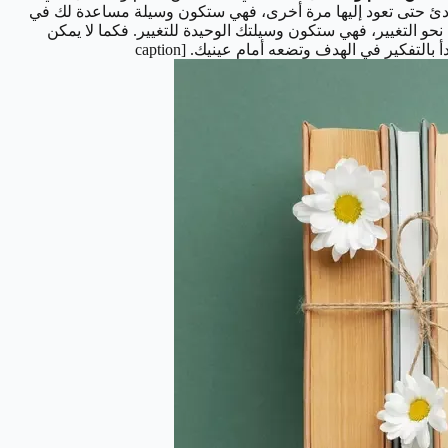
والمبادئ حتى تعود إليها مرة أخرى، فهي ستكون وسيلة مساعدة لك في
 نحو التغيير، فهي ستكون وسيلتك الوحيدة للتغيير. فكما لا يمكن
إطلاق قمر صناعي في الفضاء دون صاروخ، فإذا كنت تسعى للتغيير من أجل تحسين حياتك أو من أجل الناس أو المجتمع أو غيرها، يجب أن تبدأ بالتفكير في الهدف وتضعه أمام عينيك. [caption