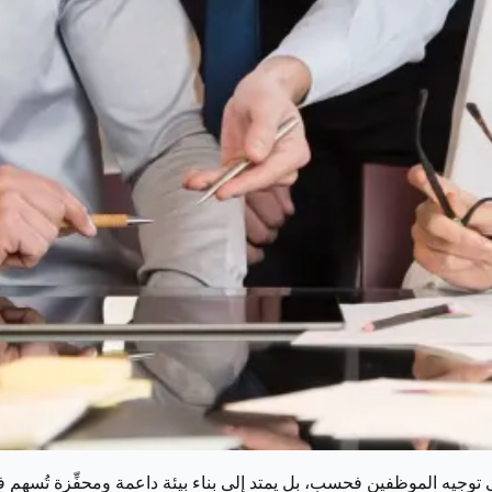
الموظفين فحسب، بل يمتد إلى بناء بيئة داعمة ومحفِّزة تُسهم في تحقيق أفضل النت