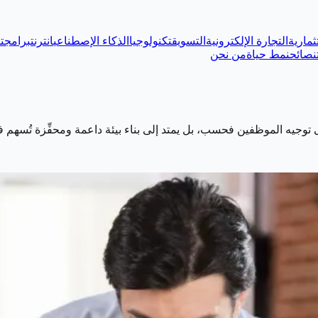
ثمارية
التجارة الإلكترونية
التسويق
تكنولوجيا
الذكاء الإصطناعي
انترنت
برامج
ت
نصائح
نمط حياة
من نحن
على توجيه الموظفين فحسب، بل يمتد إلى بناء بيئة داعمة ومحفِّزة تُس