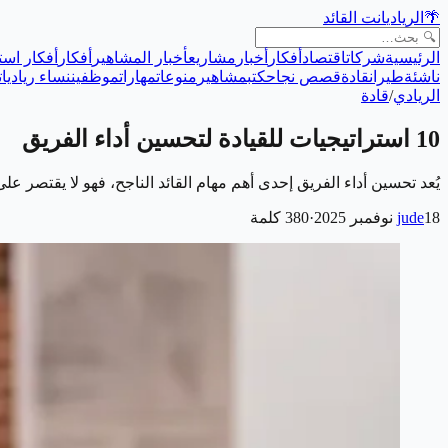
🌴
الريادي
انت القائد
الرئيسية
شركات
اقتصاد
أفكار
أخبار
مشاريع
أخبار المشاهير
أفكار
أفكار است
ناشئة
طيران
قادة
قصص نجاح
كتب
مشاهير
منوعات
مهارات
موظفين
نساء رياديات
الريادي
/
قادة
10 استراتيجيات للقيادة لتحسين أداء الفريق
يُعد تحسين أداء الفريق إحدى أهم مهام القائد الناجح، فهو لا يقتصر 
18 نوفمبر 2025
jude
·
380
كلمة