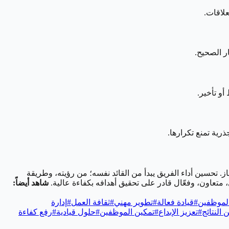
علاقات.
ر الصحيح.
و تأخير.
رية تمنع تكرارها.
ز.
تحسين أداء الفريق يبدأ من القائد نفسه؛ من رؤيته، وطريقة
 متعاون، وفعّال قادر على تحقيق أهدافه بكفاءة عالية.
شاهد أيضاً:
الموظفين
#
قيادة فعالة
#
تطوير مهني
#
ثقافة العمل
#
إدارة
النتائج
#
تعزيز الإبداع
#
تمكين الموظفين
#
حلول قيادية
#
رفع كفاءة