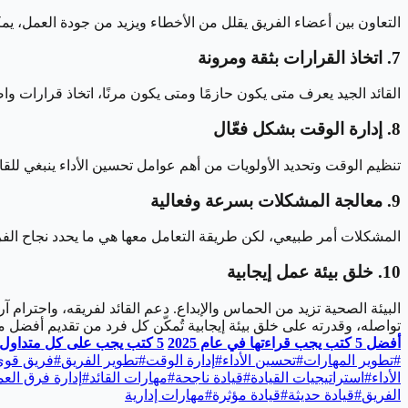
التعاون بين أعضاء الفريق يقلل من الأخطاء ويزيد من جودة العمل، يم
7. اتخاذ القرارات بثقة ومرونة
القائد الجيد يعرف متى يكون حازمًا ومتى يكون مرنًا، اتخاذ قرارات و
8. إدارة الوقت بشكل فعّال
تنظيم الوقت وتحديد الأولويات من أهم عوامل تحسين الأداء ينبغي لل
9. معالجة المشكلات بسرعة وفعالية
المشكلات أمر طبيعي، لكن طريقة التعامل معها هي ما يحدد نجاح الفر
10. خلق بيئة عمل إيجابية
البيئة الصحية تزيد من الحماس والإبداع. دعم القائد لفريقه، واحترام آرا
تواصله، وقدرته على خلق بيئة إيجابية تُمكّن كل فرد من تقديم أفضل ما
أفضل 5 كتب يجب قراءتها في عام 2025
5 كتب يجب على كل متداول قراءتها
#
تطوير المهارات
#
تحسين الأداء
#
إدارة الوقت
#
تطوير الفريق
#
فريق قوي
الأداء
#
استراتيجيات القيادة
#
قيادة ناجحة
#
مهارات القائد
#
إدارة فرق الع
الفريق
#
قيادة حديثة
#
قيادة مؤثرة
#
مهارات إدارية