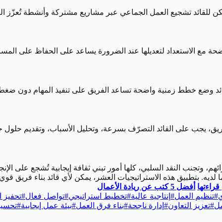
كن للقائد تشجيع العمل الجماعي عبر مشاريع مشتركة وأنشطة تُعزّز ال
اضحة مع الاستعداد لتعديلها عند الضرورة يساعد على الحفاظ على المسا
قائد وضع خطط زمنية واضحة تساعد الفريق على تنفيذ المهام دون ضغط أ
يق، يجب على القائد التصرّف بسرعة، وتحليل الأسباب، وتقديم حلول جذ
ئهم، وتجنب النقد السلبي، كلها أمور تبني ثقافة إيجابية تُشجع على الإنجا
 لديه. بتطبيق هذه الاستراتيجيات العشر، يمكن لأي قائد بناء فريق قوي،
أفضل 5 كتب عن ريادة الأعمال
#
تنظيم العمل
#
إنتاجية عالية
#
تخطيط استراتيجي
#
تواصل فعال
#
تحفيز 
مل
#
تعزيز التعاون
#
إدارة ناجحة
#
بناء فرق العمل
#
بيئة عمل إيجابية
#
تحسين 