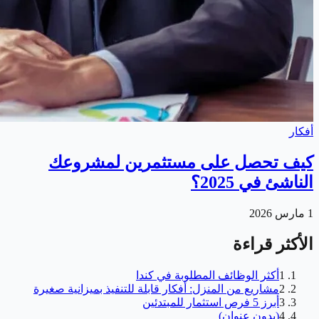
أفكار
كيف تحصل على مستثمرين لمشروعك
الناشئ في 2025؟
1 مارس 2026
الأكثر قراءة
1
أكثر الوظائف المطلوبة في كندا
2
مشاريع من المنزل: أفكار قابلة للتنفيذ بميزانية صغيرة
3
أبرز 5 فرص استثمار للمبتدئين
4
(بدون عنوان)