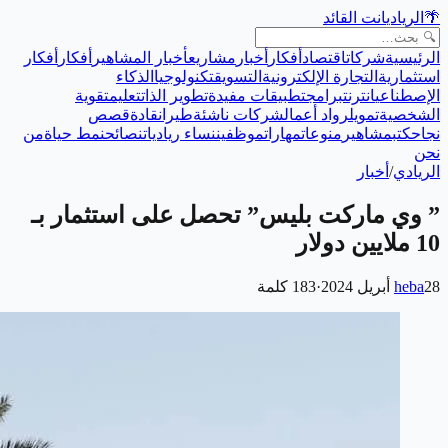
🌴
الريادي
انت القائد
الرئيسية
شركات
اقتصاد
أفكار
أخبار
مشاريع
أخبار المشاهير
أفكار
أفكار
استثمارية
التجارة الإلكترونية
التسويق
تكنولوجيا
الذكاء
الإصطناعي
انترنت
برامج
تطبيقات مفيدة
تطوير الذات
تعليم
تقوية
الشخصية
تمويل
رواد أعمال
شركات ناشئة
طيران
قادة
قصص
نجاح
كتب
مشاهير
منوعات
مهارات
موظفين
نساء رياديات
نصائح
نمط حياة
من
نحن
الريادي
/
أخبار
” وي ماركت بليس” تحصل على استثمار بـ
10 ملايين دولار
28 أبريل 2024
heba
·
183
كلمة