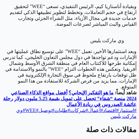
وبقيادة أناستازيا كيم، الرئيس التنفيذي، تسعى “WEE” لتحقيق
ارتفاع في حجم التعاملات، وتخطط لتطوير تطبيقها الذكي لتقديم
خدمات جديدة في مجال الأزياء، مثل الشراء الجزئي وتجارب
القياس والبث المباشر لصرعات الموضة.
وي ماركت بليس
وبعد استثمارها الأخير، تعمل “WEE” على توسيع نطاق عمليتها في
الإمارات ودعم تواجدها في دول مجلس التعاون الخليجي، كما تدرس
إمكانية طرحها للاكتتاب العام في منطقة الشرق الأوسط وشمال
أفريقيا. وتعكس هذه الخطوات التزام “WEE” بالنمو والاستدامة في
ظل توقعات بارتفاع ملحوظ في سوق التجارة الإلكترونية في
الإمارات، مما يزيد من فرص الشركة للاستفادة من هذا النمو
المتوقع.
شاهد أيضاً:
ما هو التفكير الإيجابي؟
أفضل مواقع الذكاء الصناعي
2024
منصة “شفاء” تحصل على تمويل بقيمة 5.25 مليون دولار
رحلة
عائشة العيدروس في ريادة الأعمال
#
استثمار
#
اقتصاد
#
أعمال
#
شركات
#
طلبات
#
توصيل
#
WEE
#
وي
ماركت بليس
مقالات ذات صلة