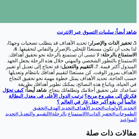
شاهد أيضاً: سلبيات التسوق عبر الانترنت
5. تحفيز الذات والإصرار:
تحديد الأهداف قد يتطلب تضحيات وجهدًا،
لذا يجب أن تكون مستعدًا للتحلي بالإصرار والتفاني لتحقيقها.
6.
الاستمتاع بالرحلة:
لا تنسى أن تستمتع بالرحلة نحو تحقيق أهدافك.
الاستمتاع بالتطور الشخصي والمهني خلال هذه الرحلة يجعل الجهد
المبذول أكثر قيمة.
7. التقييم والتعديل:
قد تحتاج إلى تعديل أو تغيير
الأهداف بمرور الوقت. كن مستعدًا لتقييم أهدافك بانتظام وتعديلها
حسب الحاجة. تحديد الأهداف يمثل خطوة مهمة نحو تحقيق النجاح
في الحياة، وباتباع هذه النصائح، يمكنك تطوير أهدافك بطريقة
تساعدك على تحقيق أحلامك وتطلعاتك بنجاح.
شاهد أيضاً:
كيف تحوّل
فكرتك إلى مشروع مربح؟
ترتيب الدول الأعلى فى معدل البطالة
عالمياً
أين يقع أكبر حقل غاز في العالم ؟
#
تحديد الأولويات
#
تحديد الأهداف
#
تحديد الهدف
#
تحقيق
الطموحات
#
تحفيز الذات
#
الاستمتاع بالرحلة
#
التقييم والتعديل
#
تحديد
المواعيد
مقالات ذات صلة