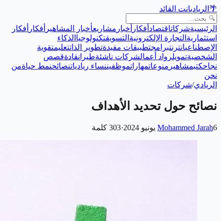
🌴
الريادي
انت القائد
الرئيسية
شركات
اقتصاد
أفكار
أخبار
مشاريع
أخبار المشاهير
أفكار
أفكار
استثمارية
التجارة الإلكترونية
التسويق
تكنولوجيا
الذكاء
الإصطناعي
انترنت
برامج
تطبيقات مفيدة
تطوير الذات
تعليم
تقوية
الشخصية
تمويل
رواد أعمال
شركات ناشئة
طيران
قادة
قصص
نجاح
كتب
مشاهير
منوعات
مهارات
موظفين
نساء رياديات
نصائح
نمط حياة
من
نحن
الريادي
/
شركات
نصائح حول تحديد الأهداف
6 يونيو 2024
Mohammed Jarah
·
303
كلمة