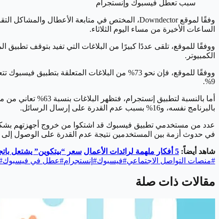
سبب تعطل فيسبوك وإنستجرام
وفقًا لموقع Downdector، المختص في متابعة الأعط
الساعات الأخيرة من مساء اليوم الثلاثاء.
ووفقًا للموقع، تلقى عددًا كبيرًا من البلاغات التي تفيد بتوقف تط
الكمبيوتر.
9%.
بالبرنامج نفسه، و16% بسبب عدم القدرة على إرسال الرسائل.
عدد من مستخدمي تطبيق فيسبوك قد اشتكوا من خروج أجهزتهم بشكل م
في حدوث أزمة بين المستخدمين نتيجة عدم القدرة على الوصول إلى 
شاهد أيضاً:
5 أفكار ملهمة لرائدات الأعمال
سعر “بيتكوين” يشتعل باتجاه قمم
#
منصات التواصل الاجتماعي
#
فيسبوك
#
إنستجرام
#
عطل في فيسبوك
#
مقالات ذات صلة