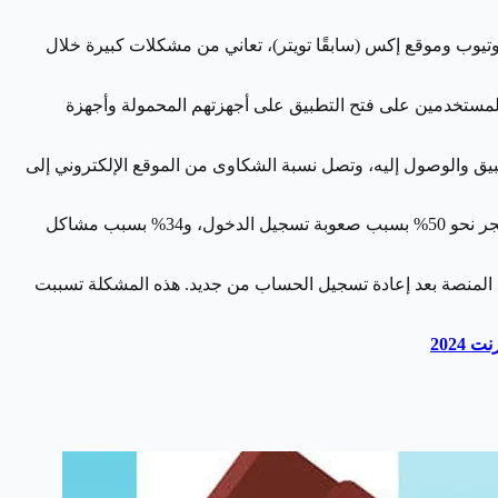
وجل ويوتيوب وموقع إكس (سابقًا تويتر)، تعاني من مشكلات كبيرة خلال
 المستخدمين على فتح التطبيق على أجهزتهم المحمولة وأجهزة
بتطبيق فيسبوك تتعلق بصعوبة تسجيل الدخول، بينما يشتكي نحو 18% من صعوبة فتح التطبيق والوصول إليه، وتصل نسبة الشكاوى من الموقع الإلكتروني إلى
أما بالنسبة لتطبيق إنستجرام، فتظهر البلاغات بنسبة 63% تعاني من مشاكل تتعلق بالبرنامج نفسه، بينما يبلغ عدد الشكاوى حول تطبيق ماسنجر نحو 50% بسبب صعوبة تسجيل الدخول، و34% بسبب مشاكل
المنصة بعد إعادة تسجيل الحساب من جديد. هذه المشكلة تسببت