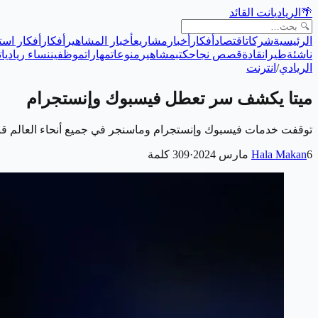
🌴
الريادي
انت القائد
الرئيسية
شركات
اقتصاد
أفكار
أخبار
مشاريع
أخبار المشاهير
أفكار
أفكار است
ناشئة
طيران
قادة
قصص نجاح
كتب
مشاهير
منوعات
مهارات
موظفين
نساء رياديات
الريادي
/
انترنت
ميتا يكشف سر تعطل فيسبوك وإنستجرام
توقفت خدمات فيسبوك وإنستجرام وماسنجر في جميع أنحاء العالم قب
6 مارس 2024
Hala Makan
·
309
كلمة