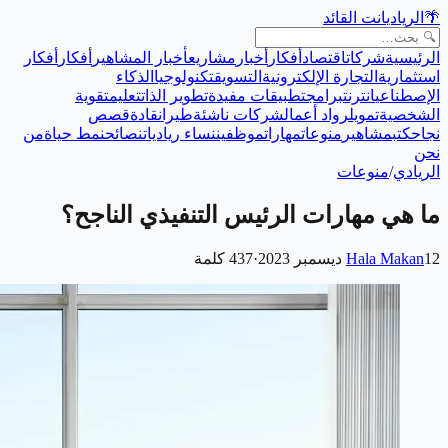
🌴
الريادي
انت القائد
الرئيسية
شركات
اقتصاد
أفكار
أخبار
مشاريع
أخبار المشاهير
أفكار
أفكار
استثمارية
التجارة الإلكترونية
التسويق
تكنولوجيا
الذكاء
الإصطناعي
انترنت
برامج
تطبيقات مفيدة
تطوير الذات
تعليم
تقوية
الشخصية
تمويل
رواد أعمال
شركات ناشئة
طيران
قادة
قصص
نجاح
كتب
مشاهير
منوعات
مهارات
موظفين
نساء رياديات
نصائح
نمط حياة
من
نحن
الريادي
/
منوعات
ما هي مهارات الرئيس التنفيذي الناجح؟
12 ديسمبر 2023
Hala Makan
·
437
كلمة