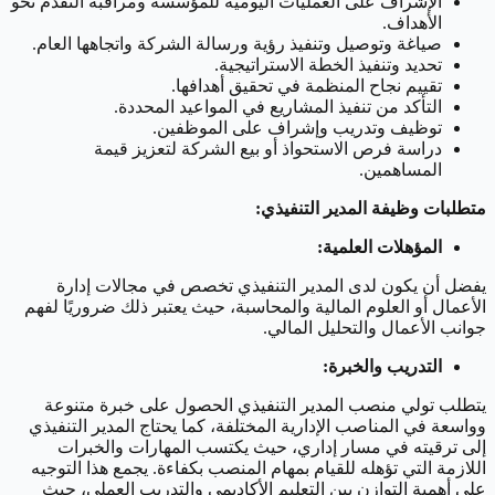
الإشراف على العمليات اليومية للمؤسسة ومراقبة التقدم نحو
الأهداف.
صياغة وتوصيل وتنفيذ رؤية ورسالة الشركة واتجاهها العام.
تحديد وتنفيذ الخطة الاستراتيجية.
تقييم نجاح المنظمة في تحقيق أهدافها.
التأكد من تنفيذ المشاريع في المواعيد المحددة.
توظيف وتدريب وإشراف على الموظفين.
دراسة فرص الاستحواذ أو بيع الشركة لتعزيز قيمة
المساهمين.
متطلبات وظيفة المدير التنفيذي:
المؤهلات العلمية:
يفضل أن يكون لدى المدير التنفيذي تخصص في مجالات إدارة
الأعمال أو العلوم المالية والمحاسبة، حيث يعتبر ذلك ضروريًا لفهم
جوانب الأعمال والتحليل المالي.
التدريب والخبرة:
يتطلب تولي منصب المدير التنفيذي الحصول على خبرة متنوعة
وواسعة في المناصب الإدارية المختلفة، كما يحتاج المدير التنفيذي
إلى ترقيته في مسار إداري، حيث يكتسب المهارات والخبرات
اللازمة التي تؤهله للقيام بمهام المنصب بكفاءة. يجمع هذا التوجيه
على أهمية التوازن بين التعليم الأكاديمي والتدريب العملي، حيث