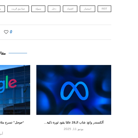
REIT
استثمار
اقتصاد
دخل
سيولة
صناديق الريت
م
0
مقال
ألكسندر وانغ: شاب الـ28 عامًا يقود ثورة ذكية...
“جوجل” تسرح مئات
يونيو 11, 2025
أبريل 