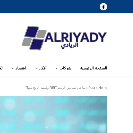
الصفحة الرئيسية
شركات
أفكار
اقتصاد
تك
Home
»
Post
»
ما هي صناديق الريت REIT وكيفية الربح منها؟