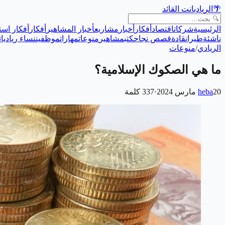
🌴
الريادي
انت القائد
الرئيسية
شركات
اقتصاد
أفكار
أخبار
مشاريع
أخبار المشاهير
أفكار
أفكار است
ناشئة
طيران
قادة
قصص نجاح
كتب
مشاهير
منوعات
مهارات
موظفين
نساء رياديات
الريادي
/
منوعات
ما هي الصكوك الإسلامية؟
20 مارس 2024
heba
·
337
كلمة