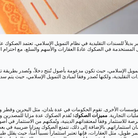
 بديلاً للسندات التقليدية في نظام التمويل الإسلامي. تعتمد الصكوك على
صول المستخدمة في الصكوك عادةً العقارات والأسهم والسلع، مع احترام ال
مويل الإسلامي، حيث تكون مدعومة بأصول تُنتج دخلاً، وتُصدر بطريقة ت
التقليدية، ولكنها تُصدر وفقاً لمبادئ التمويل الإسلامي، حيث يتم سد
ة؟
سات الأخرى. تقوم الحكومات في عدة بلدان، مثل البحرين وقطر ومال
ليات التجارية.
مميزات الصكوك:
تُقدم الصكوك عدة مزايا للمصدرين و
فرصة للاستثمار وفقاً لمعتقداتهم الدينية، وتُمكنهم من الاستثمار في
ان استثماراتهم. بالإضافة إلى ذلك، تتمتع الصكوك بمزايا ضريبية في بعض
ويل، مثل العقارات، فإنها تعتبر استثماراً نسبياً آمناً، حيث يقلل طبي