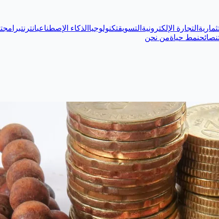
ثمارية
التجارة الإلكترونية
التسويق
تكنولوجيا
الذكاء الإصطناعي
انترنت
برامج
ت
نصائح
نمط حياة
من نحن