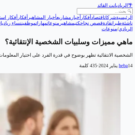
🌴
الريادي
انت القائد
الرئيسية
شركات
اقتصاد
أفكار
أخبار
مشاريع
أخبار المشاهير
أفكار
أفكار است
ناشئة
طيران
قادة
قصص نجاح
كتب
مشاهير
منوعات
مهارات
موظفين
نساء رياديات
الريادي
/
منوعات
ماهي مميزات وسلبيات الشخصية الإنتقائية؟
الشخصية الانتقائية تظهر بوضوح في قدرة الفرد على اختيار المعلومات 
14 يناير 2024
heba
·
435
كلمة