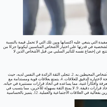
دة التي ينبغي عليه اكتسابها وبين تلك التي لا تحمل قيمة بالنسبة
لشخصية في قدرتها على اختيار الأشخاص المناسبين ليكونوا جزءًا من
تنع عن إخضاع نفسه للتأثير السلبي من قبل الأشخاص الذين لا
1. يتسم الشخص الانتقائي بدقة فائقة في اختياره لكل جانب من جوانب حياته، سواء كان ذلك في مجال العمل، الهوايات، أو حتى في اختيار الأشخاص المحيطين به. 2. تتجلى الثقة الزائدة في النفس لديه، حيث
يحقق الكثير من أهدافه وطموحاته نتيجة اختياراته الدقيقة. 3. يميل إلى العزلة ويكوّن دائرة صغيرة من الأصدقاء الذين يثق بهم بشكل كبير، نتيجة لاختياره الدقيق للعلاقات. 4. يتمتع بعلاقات قوية ومستدامة مع
بعناية. 5. يُفضل وجود مجموعة من الخيارات في مختلف جوانب حياته، لتمكينه من اتخاذ قرارات مستنيرة. 6. يمتلك معرفة وأفكاراً غنية، مما يساعده في اتخاذ قرارات مستنيرة في حياته.
7. يفضل تجربة متنوعة من الهوايات لتمكينه من اختيار الأفضل من بينها. 8. يتطور نمط الانتقائية مع نضوج الفرد، حيث يصبح أكثر قدرة على اتخاذ قرارات دقيقة. 9. لا يمنح الثقة بسهولة للآخرين، مما يتسبب في
دائرة معارفه الصغيرة. 10. يتميز بشخصية قوية، مما يجعله محترمًا بين أفراد مجتمعه وعائلته. 11. يظهر الإخلاص في العمل ويقدم الدعم للآخرين بفعالية في العلاقات الاجتماعية والعملية. 12. يتميز بالحساسية