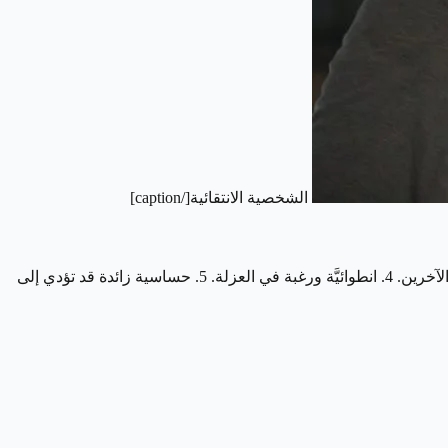
الشخصية الانتقائية[/caption]
1. الغرور نتيجة للثقة الزائدة في النفس. 2. عدم احترام آراء الآخرين وصعوبة الاقتناع بآراءهم. 3. صعوبة في تقبل الانتقادات والتعامل مع آراء الآخرين. 4. انطوائيَّة ورغبة في العزلة. 5. حساسية زائدة قد تؤدي إلى