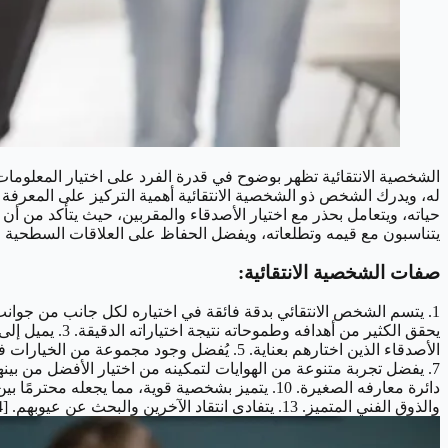
الشخصية الانتقائية تظهر بوضوح في قدرة الفرد على اختيار المعلومات ا
له، ويدرك الشخص ذو الشخصية الانتقائية أهمية التركيز على المعرفة 
حياته، ويتعامل بحذر مع اختيار الأصدقاء والمقربين، حيث يتأكد من أ
يتناسبون مع قيمه وتطلعاته، ويفضل الحفاظ على العلاقات السطحية م
صفات الشخصية الانتقائية:
والذوق الفني المتميز. 13. يتفادى انتقاد الآخرين والبحث عن عيوبهم. [caption id="attachment_4605" align="aligncenter" width="1024"]