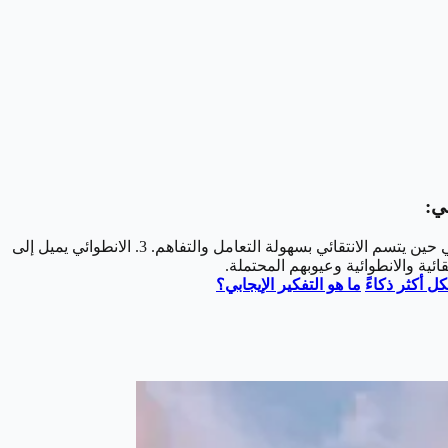
ي:
1. يفضل الانطوائي العزلة، بينما يفضل الانتقائي العزلة بناءً على توافق شخصياته مع المحيطين به. 2. الانطوائي يصعب التعامل معه وفهمه، في حين يتسم الانتقائي بسهولة التعامل والتفاهم. 3. الانطوائي يميل إلى
ئية والانطوائية وعيوبهم المحتملة.
ما هو التفكير الإيجابي؟