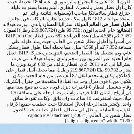
القرن الـ 18 على يد المخترع ماثيو موراي، عام 1804 تحديداً، حيث
كان أول قطار بعمل بالمحرك البخاري، ليتم بعدها بسنوات قليلة
إختراع قطار سالامانكا صاحب الإسطوانة الثانئية والتي تم
استخدامها عام 1812 كأول سكة حديدة تجارية للركاب في إنجلترا.
اطول قطار في العالم
الدولة:
أستراليا
المسار:
ياندي - بورت هيدلاند
البضائع:
خام الحديد
الوزن:
99.732 طن (219.867.724 رطل)
الطول:
7.352 كم (4.568 ميل)
عدد العربات:
682 يعتبر قطار BHP Iron Ore
في أستراليا أطول قطار شحن في العالم، حيث يمتد طوله على
مسافة 7.352 كم أو 4.568 ميل، مما يجعله أيضًا أطول قطار بشكل
عام، وتم تشغيل هذا القطار الضخم، الذي يديره شركة BHP، لنقل
خام الحديد عبر الطريق بين منجم ياندي وميناء هيدلاند في غرب
أستراليا في عام 2011. كان القطار يتألف من 682 عربة ويزن ما
يقدر بـ 99.732 طنًا (219.867.724 رطل)، مما يجعله أثقل قطار على
الإطلاق، وكان يستخدم لنقل 82 ألف طن من خام الحديد، وكان
يتكون من 8 قوى ديزل وحدات القيادة المتقدمة من جنرال إلكتريك.
وقام بتشغيل القطار 8 قاطرات ديزل قوية، حيث تم دمج ستة منها
في أزواج واثنتان كانتا فردية، واستمرت الرحلة على مسافة 170
ميلاً، حيث استغرقت 10 ساعات و4 دقائق، وكانت تقودها سائق
واحد، وتُعتبر هذه الرحلة إنجازًا استثنائيًا حيث حطمت جميع الأرقام
القياسية السابقة، وتظل في مصاف القطارات الشاحنة كأطول
قطار شحن في العالم. [caption id="attachment_4062"
align="aligncenter" width="1200"]