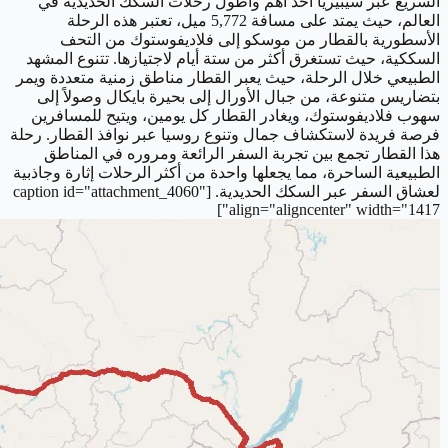
السريع عبر سيبيريا أحد أهم وأطول رحلات السكك الحديدية في
العالم، حيث يمتد على مسافة 5,772 ميل، تعتبر هذه الرحلة
الأسطورية بالقطار من موسكو إلى فلاديفوستوك من التحف
السككية، حيث تستغرق أكثر من ستة أيام لاجتيازها. تتنوع المشهد
الطبيعي خلال الرحلة، حيث يعبر القطار مناطق زمنية متعددة ويمر
بتضاريس متنوعة، من جبال الأورال إلى بحيرة بايكال وصولاً إلى
سهوب فلاديفوستوك، ويغادر القطار كل يومين، ويتيح للمسافرين
فرصة فريدة لاستكشاف جمال وتنوع روسيا عبر نوافذ القطار. رحلة
هذا القطار تجمع بين تجربة السفر الرائعة ومروره في المناطق
الطبيعية الساحرة، مما يجعلها واحدة من أكثر الرحلات إثارة وجاذبية
لعشاق السفر عبر السكك الحديدية. [caption id="attachment_4060"
align="aligncenter" width="1417"]