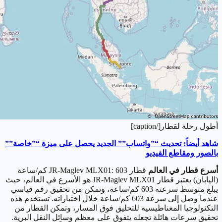
أطول رحلة لقطار[/caption]
شاهد أيضاً: تحديث “”واتساب”” الجديد يحصل على ميزة “”خاصة””
بالصور ومقاطع الفيديو
أسرع قطار في العالم
قطار JR-Maglev MLX01: 603 كم/ساعة
(اليابان) يعتبر قطار JR-Maglev MLX01 هو الأسرع في العالم، حيث
يبلغ متوسط سرعته 603 كم/ساعة، وتمكن من تحقيق رقم قياسي
عندما وصل إلى سرعة 603 كم/ساعة خلال اختباراته. تستخدم هذه
التكنولوجيا المغناطيسية للتحليق فوق المسار، وتمكن القطار من
تحقيق سرعات هائلة تجعله يتفوق على معظم وسائل النقل البرية.