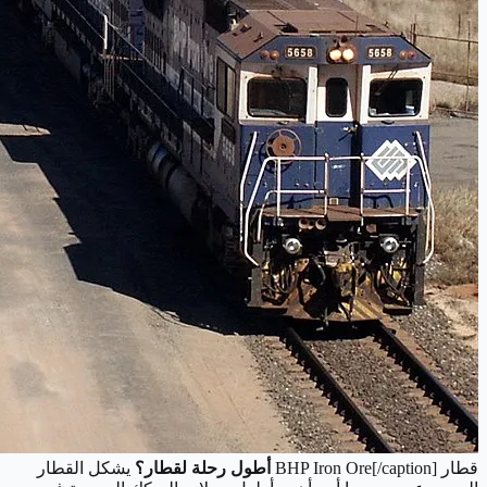
قطار BHP Iron Ore[/caption]
أطول رحلة لقطار؟
يشكل القطار