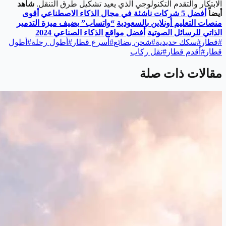
الابتكار والتقدم التكنولوجي الذي يعيد تشكيل طرق التنقل.
شاهد
أيضاً
أفضل 5 شركات ناشئة في مجال الذكاء الاصطناعي
أقوى
منصات التعليم أونلاين بالسعودية
“واتساب” يضيف ميزة التدمير
الذاتي للرسائل الصوتية
أفضل مواقع الذكاء الصناعي 2024
#
قطار
#
سكك حديدية
#
شحن بضائع
#
أسرع قطار
#
أطول رحلة
#
أطول
قطار
#
أقدم قطار
#
نقل ركاب
مقالات ذات صلة