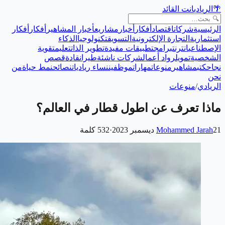
🌴
الريادي
انت القائد
الرئيسية
شركات
اقتصاد
أفكار
أخبار
مشاريع
أخبار المشاهير
أفكار
أفكار
استثمارية
التجارة الإلكترونية
التسويق
تكنولوجيا
الذكاء
الإصطناعي
انترنت
برامج
تطبيقات مفيدة
تطوير الذات
تعليم
تقوية
الشخصية
تمويل
رواد أعمال
شركات ناشئة
طيران
قادة
قصص
نجاح
كتب
مشاهير
منوعات
مهارات
موظفين
نساء رياديات
نصائح
نمط حياة
من
نحن
الريادي
/
منوعات
ماذا تعرف عن اطول قطار في العالم؟
21 ديسمبر 2023
Mohammed Jarah
·
532
كلمة