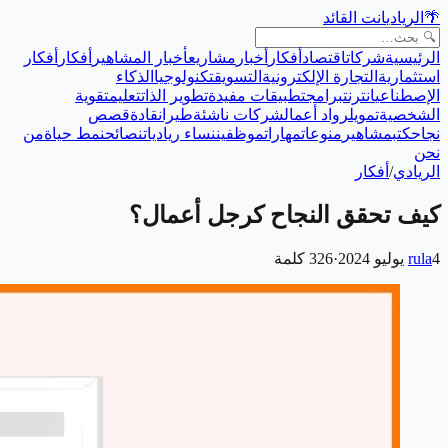
🌴
الريادي
انت القائد
الرئيسية
شركات
اقتصاد
أفكار
أخبار
مشاريع
أخبار المشاهير
أفكار
أفكار
استثمارية
التجارة الإلكترونية
التسويق
تكنولوجيا
الذكاء
الإصطناعي
انترنت
برامج
تطبيقات مفيدة
تطوير الذات
تعليم
تقوية
الشخصية
تمويل
رواد أعمال
شركات ناشئة
طيران
قادة
قصص
نجاح
كتب
مشاهير
منوعات
مهارات
موظفين
نساء رياديات
نصائح
نمط حياة
من
نحن
الريادي
/
أفكار
كيف تحقق النجاح كرجل أعمال؟
4 يوليو 2024
rula
·
326
كلمة