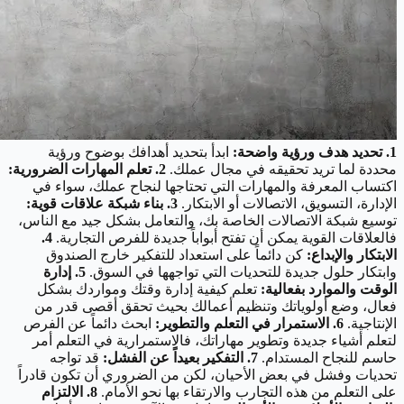
1. تحديد هدف ورؤية واضحة:
ابدأ بتحديد أهدافك بوضوح ورؤية
محددة لما تريد تحقيقه في مجال عملك.
2. تعلم المهارات الضرورية:
اكتساب المعرفة والمهارات التي تحتاجها لنجاح عملك، سواء في
الإدارة، التسويق، الاتصالات أو الابتكار.
3. بناء شبكة علاقات قوية:
توسيع شبكة الاتصالات الخاصة بك، والتعامل بشكل جيد مع الناس،
فالعلاقات القوية يمكن أن تفتح أبواباً جديدة للفرص التجارية.
4.
الابتكار والإبداع:
كن دائماً على استعداد للتفكير خارج الصندوق
وابتكار حلول جديدة للتحديات التي تواجهها في السوق.
5. إدارة
الوقت والموارد بفعالية:
تعلم كيفية إدارة وقتك ومواردك بشكل
فعال، وضع أولوياتك وتنظيم أعمالك بحيث تحقق أقصى قدر من
الإنتاجية.
6. الاستمرار في التعلم والتطوير:
ابحث دائماً عن الفرص
لتعلم أشياء جديدة وتطوير مهاراتك، فالاستمرارية في التعلم أمر
حاسم للنجاح المستدام.
7. التفكير بعيداً عن الفشل:
قد تواجه
تحديات وفشل في بعض الأحيان، لكن من الضروري أن تكون قادراً
على التعلم من هذه التجارب والارتقاء بها نحو الأمام.
8. الالتزام