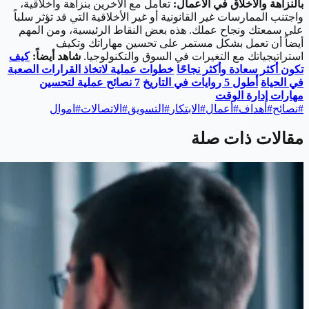
بالنزاهة والأخلاق في الأعمال:
تعامل مع الآخرين بنزاهة وأخلاقية،
واجتنب الممارسات غير القانونية أو غير الأخلاقية التي قد تؤثر سلباً
على سمعتك ونجاح عملك. هذه بعض النقاط الرئيسية، ومن المهم
أيضاً أن تعمل بشكل مستمر على تحسين مهاراتك وتكيف
استراتيجياتك مع التغيرات في السوق والتكنولوجيا.
شاهد أيضاً:
كيف
تكون أكثر سعادة وأكثر نجاحًا
خطوات عملية لاتخاذ القرارات الصعبة
في الحياة
أطول 5 روايات في التاريخ
7 نصائح عملية لتحسين
مهارات إدارة الوقت
#
نصائح
#
أهداف
#
أعمال
#
الابتكار
#
التسويق
#
الاتصالات
#
اموال
مقالات ذات صلة